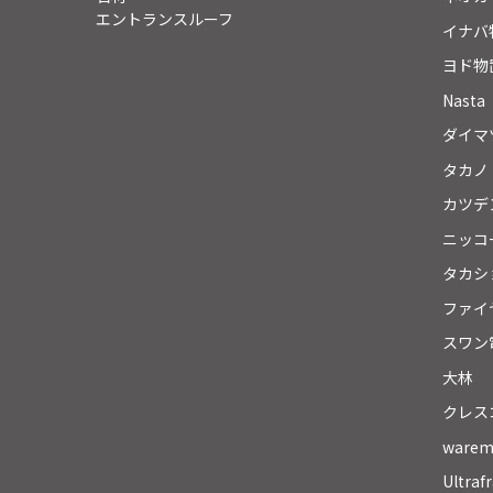
エントランスルーフ
イナバ
ヨド物
Nasta
ダイマ
タカノ
カツデ
ニッコ
タカシ
ファイ
スワン
大林
クレス
ware
Ultraf