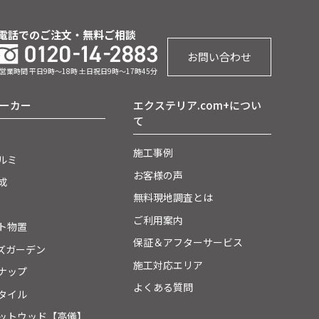
電話でのご注文・無料ご相談
お問い合わせ
営業時間 平日9時～18時 土日祝日9時～17時45分
ーカー
エクステリア.com+につい
て
施工事例
ルミ
お客様の声
成
無料現地調査とは
ご利用案内
ト物置
保証＆アフターサービス
ズガーデン
施工対応エリア
ナップ
よくある質問
タイル
ットウッド【高儀】