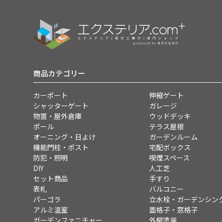
商品カテゴリー
カーポート
伸縮ゲート
シャッターゲート
ガレージ
物置・屋外倉庫
ウッドデッキ
ポール
テラス屋根
オーニング・日よけ
ガーデンルーム
機能門柱・ポスト
宅配ボックス
防犯・照明
喫煙スペース
DIY
人工芝
セット商品
手すり
表札
バルコニー
パーゴラ
立水栓・ガーデンシン
アルミ温室
面格子・窓格子
ガーデンファニチャー
外壁塗装