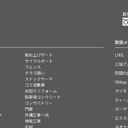
お
取扱メ
跳ね上げゲート
LIXIL
サイクルポート
三協ア
フェンス
テラス囲い
四国化
ストックヤード
YKKap
ゴミ収集庫
水回りリフォーム
マツモ
駐車場コンクリート
ディー
コンサバトリー
門扉
ガーデ
ク
外構工事一式
エクス
植栽工事
石材
ネオカ