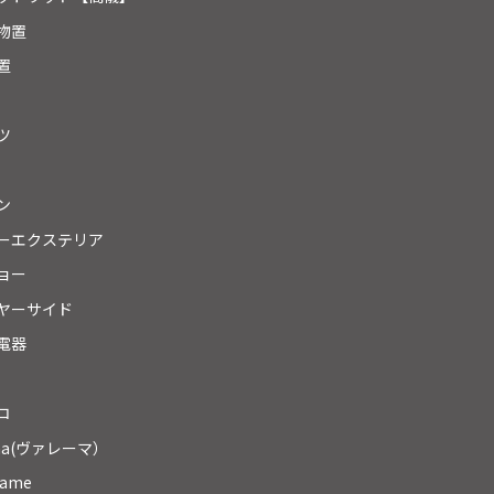
物置
置
ツ
ン
ーエクステリア
ョー
ヤーサイド
電器
コ
ma(ヴァレーマ）
rame