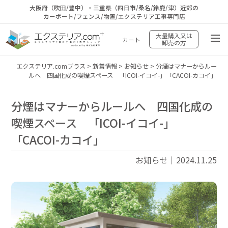
大阪府（吹田/豊中）・三重県（四日市/桑名/鈴鹿/津）近郊の
カーポート/フェンス/物置/エクステリア工事専門店
大量購入又は
カート
卸売の方
エクステリア.comプラス
>
新着情報
>
お知らせ
>
分煙はマナーからルー
ルへ 四国化成の喫煙スペース 「ICOI-イコイ-」「CACOI-カコイ」
分煙はマナーからルールへ 四国化成の
喫煙スペース 「ICOI-イコイ-」
「CACOI-カコイ」
お知らせ｜2024.11.25