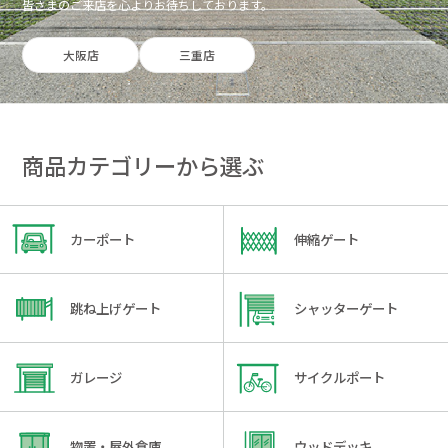
皆さまのご来店を心よりお待ちしております。
大阪店
三重店
商品カテゴリーから選ぶ
カーポート
伸縮ゲート
跳ね上げゲート
シャッターゲート
ガレージ
サイクルポート
物置・屋外倉庫
ウッドデッキ