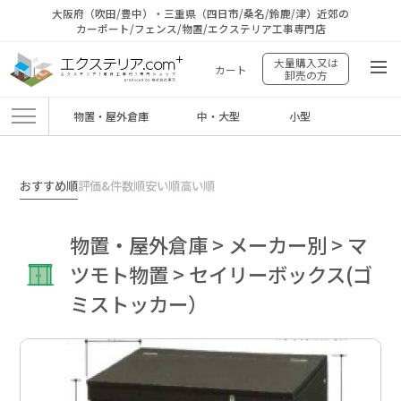
大阪府（吹田/豊中）・三重県（四日市/桑名/鈴鹿/津）近郊の
カーポート/フェンス/物置/エクステリア工事専門店
大量購入又は
カート
卸売の方
物置・屋外倉庫
中・大型
小型
エクステリア.comプラス
>
商品
>
物置・屋外倉庫
>
メーカー別
>
マツモト物
置
>
セイリーボックス(ゴミストッカー）
おすすめ順
評価&件数順
安い順
高い順
物置・屋外倉庫 > メーカー別 > マ
ツモト物置 > セイリーボックス(ゴ
ミストッカー）