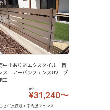
売中止あり※エクスタイル 目
ンス アーバンフェンスUV ブ
施工
特価
¥31,240～
美しさが長続きする樹脂フェンス