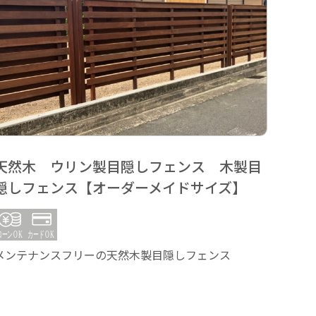
天然木 ウリン製目隠しフェンス 木製目
天然
隠しフェンス【オーダーメイドサイズ】
隠し
メンテナンスフリーの天然木製目隠しフェンス
メンテ