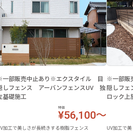
※一部販売中止あり※エクスタイル 目
※一部販
隠しフェンス アーバンフェンスUV 独
隠しフェ
立基礎施工
ロック上
特価
¥56,100～
UV加工で美しさが長続きする樹脂フェンス
UV加工で