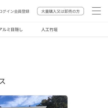
ログイン
会員登録
大量購入又は
卸売の方
アルミ目隠し
人工竹垣
ス