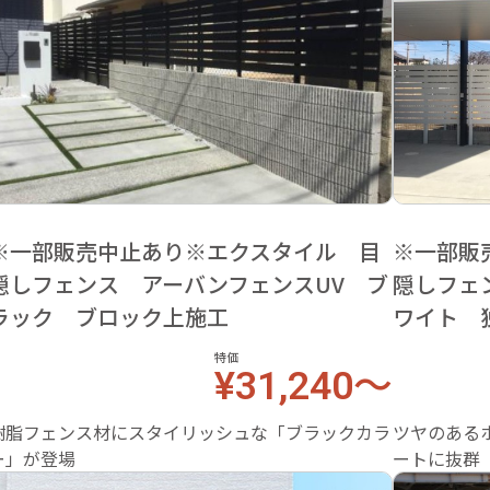
※一部販売中止あり※エクスタイル 目
※一部販
隠しフェンス アーバンフェンスUV ブ
隠しフェ
ラック ブロック上施工
ワイト 
特価
¥31,240～
樹脂フェンス材にスタイリッシュな「ブラックカラ
ツヤのある
ー」が登場
ートに抜群