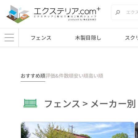
フェンス
木製目隠し
スク
エクステリア.comプラス
>
商品
>
フェンス
>
メーカー別
>
エクスタイル
>
ア
おすすめ順
評価&件数順
安い順
高い順
フェンス > メーカー別