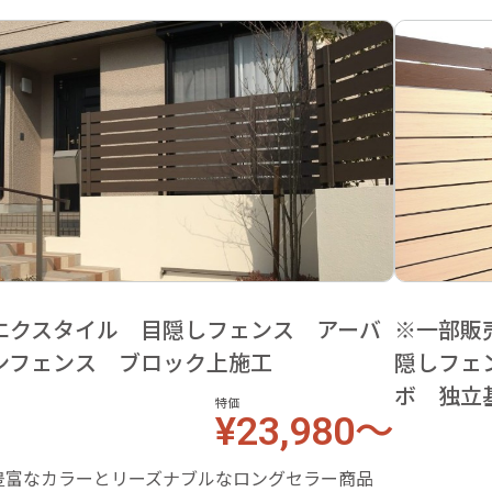
エクスタイル 目隠しフェンス アーバ
※一部販
ンフェンス ブロック上施工
隠しフェ
ボ 独立
特価
¥23,980～
豊富なカラーとリーズナブルなロングセラー商品