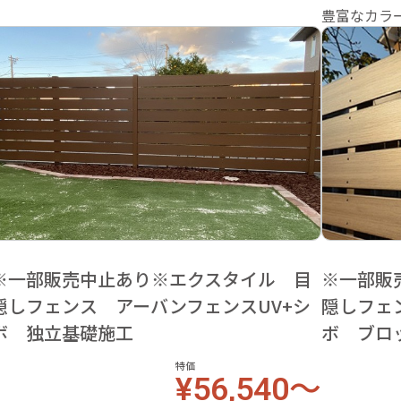
豊富なカラ
※一部販売中止あり※エクスタイル 目
※一部販
隠しフェンス アーバンフェンスUV+シ
隠しフェ
ボ 独立基礎施工
ボ ブロ
特価
¥56,540～