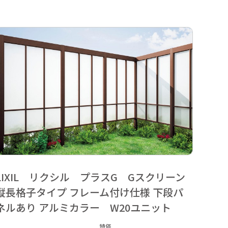
LIXIL リクシル プラスG Gスクリーン
LI
縦長格子タイプ フレーム付け仕様 下段パ
縦長
ネルあり アルミカラー W20ユニット
ネル
特価