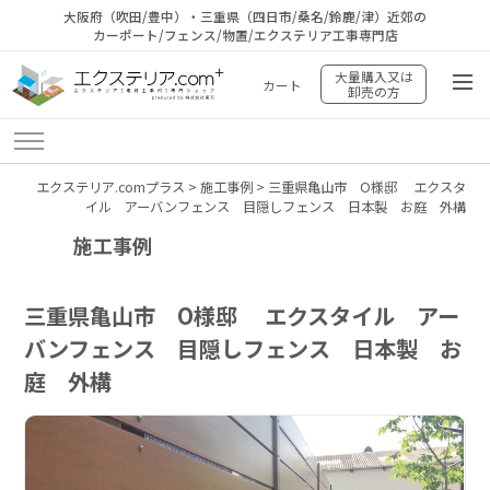
大阪府（吹田/豊中）・三重県（四日市/桑名/鈴鹿/津）近郊の
カーポート/フェンス/物置/エクステリア工事専門店
大量購入又は
カート
卸売の方
エクステリア.comプラス
>
施工事例
>
三重県亀山市 O様邸 エクスタ
イル アーバンフェンス 目隠しフェンス 日本製 お庭 外構
施工事例
三重県亀山市 O様邸 エクスタイル アー
バンフェンス 目隠しフェンス 日本製 お
庭 外構