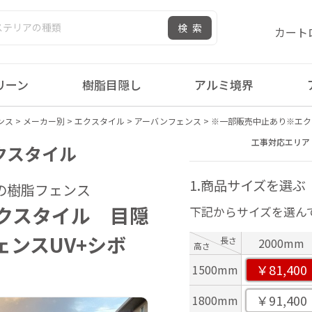
検索
カート
リーン
樹脂目隠し
アルミ境界
ンス
>
メーカー別
>
エクスタイル
>
アーバンフェンス
>
※一部販売中止あり※エク
工事対応エリア
エクスタイル
1.商品サイズを選ぶ
の樹脂フェンス
クスタイル 目隠
下記からサイズを選ん
ェンスUV+シボ
長さ
2000mm
高さ
￥81,400
1500mm
￥91,400
1800mm