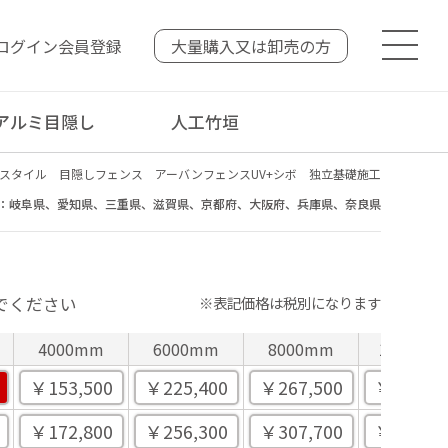
ログイン
会員登録
大量購入又は
卸売の方
アルミ目隠し
人工竹垣
スタイル 目隠しフェンス アーバンフェンスUV+シボ 独立基礎施工
：岐阜県、愛知県、三重県、滋賀県、京都府、大阪府、兵庫県、奈良県
でください
※表記価格は税別になります
4000mm
6000mm
8000mm
10000m
￥153,500
￥225,400
￥267,500
￥309,50
￥172,800
￥256,300
￥307,700
￥374,90