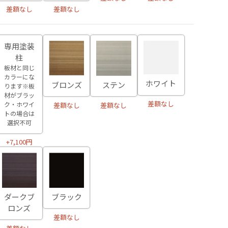
差額なし
差額なし
専用塗装
柱
板材と同じ
カラーにな
ホワイト
ブロンズ
ステン
ります※板
材がブラッ
差額なし
ク・ホワイ
差額なし
差額なし
トの場合は
選択不可
+7,100円
ダークブ
ブラック
ロンズ
差額なし