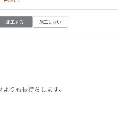
差額なし
施工する
施工しない
材よりも長持ちします。