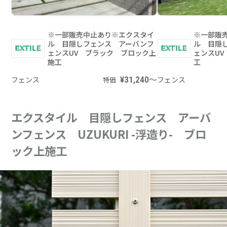
※一部販売中止あり※エクスタイ
※一部販
ル 目隠しフェンス アーバンフ
ル 目隠
ェンスUV ブラック ブロック上
ェンスU
施工
工
フェンス
¥31,240～
フェンス
特価
エクスタイル 目隠しフェンス アーバ
ンフェンス UZUKURI -浮造り- ブロ
ック上施工