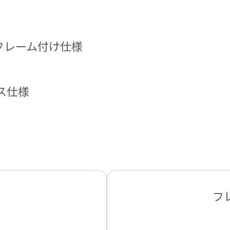
フレーム付け仕様
ス仕様
様
フ