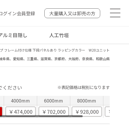
ログイン
会員登録
大量購入又は
卸売の方
アルミ目隠し
人工竹垣
イプ フレーム付け仕様 下段パネルあり ラッピングカラー W20ユニット
岐阜県、愛知県、三重県、滋賀県、京都府、大阪府、奈良県、和歌山県
でください
※表記価格は税別になります
4000mm
6000mm
8000mm
10000
￥474,000
￥702,000
￥928,000
￥1,156,