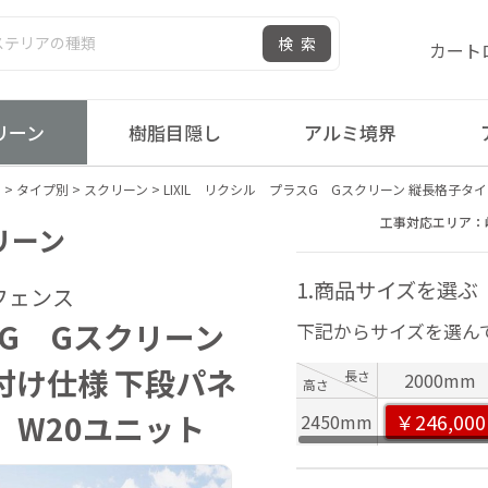
検索
カート
リーン
樹脂目隠し
アルミ境界
ス
>
タイプ別
>
スクリーン
>
LIXIL リクシル プラスG Gスクリーン 縦長格子タ
工事対応エリア：
クリーン
1.商品サイズを選ぶ
フェンス
スG Gスクリーン
下記からサイズを選ん
付け仕様 下段パネ
長さ
2000mm
高さ
 W20ユニット
￥246,000
2450mm