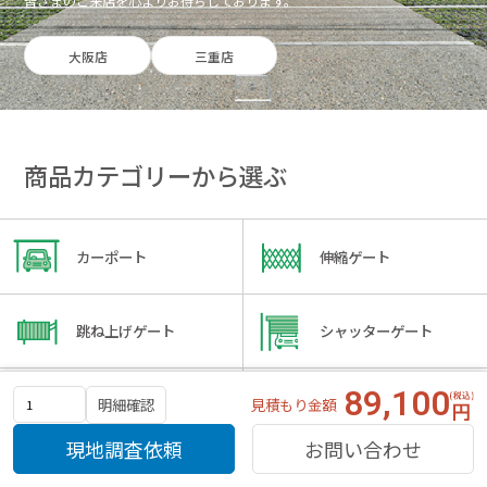
皆さまのご来店を心よりお待ちしております。
大阪店
三重店
商品カテゴリーから選ぶ
カーポート
伸縮ゲート
跳ね上げゲート
シャッターゲート
89,100
見積もり金額
明細確認
ガレージ
サイクルポート
現地調査依頼
お問い合わせ
物置・屋外倉庫
ウッドデッキ