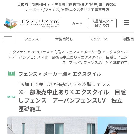
大阪府（吹田/豊中）・三重県（四日市/桑名/鈴鹿/津）近郊の
カーポート/フェンス/物置/エクステリア工事専門店
大量購入又は
カート
卸売の方
フェンス
木製目隠し
スクリーン
樹脂
エクステリア.comプラス
>
商品
>
フェンス
>
メーカー別
>
エクスタイル
>
アーバンフェンス
>
※一部販売中止あり※エクスタイル 目隠しフェン
ス アーバンフェンスUV 独立基礎施工
フェンス > メーカー別 > エクスタイル
UV加工で美しさが長続きする樹脂フェンス
※一部販売中止あり※エクスタイル 目隠
しフェンス アーバンフェンスUV 独立
基礎施工