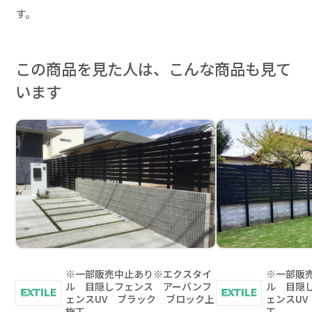
す。
この商品を見た人は、こんな商品も見て
います
※一部販売中止あり※エクスタイ
※一部販
ル 目隠しフェンス アーバンフ
ル 目隠
ェンスUV ブラック ブロック上
ェンスU
施工
工