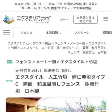
大阪府（吹田/豊中）・三重県（四日市/桑名/鈴鹿/津）近郊の
カーポート/フェンス/物置/エクステリア工事専門店
大量購入又は
カート
卸売の方
フェンス
木製目隠し
スクリーン
樹脂
エクステリア.comプラス
>
商品
>
フェンス
>
メーカー別
>
エクスタイル
>
竹垣
>
エクスタイル 人工竹垣 建仁寺垣タイプC 両面 和風目隠し
フェンス 樹脂竹垣 日本製
フェンス > メーカー別 > エクスタイル > 竹垣
天然竹を思わせる優美な目隠し
エクスタイル 人工竹垣 建仁寺垣タイプ
C 両面 和風目隠しフェンス 樹脂竹
垣 日本製