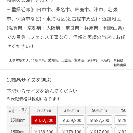
高耐久な建仁寺垣です。
三重県近郊(四日市市、桑名市、鈴鹿市、津市、名張
市、伊賀市など)・東海地区(名古屋市周辺)・近畿地区
(滋賀県・京都府・大阪府・奈良県・兵庫県・和歌山県)
での目隠しフェンス工事なら、信頼と実績の当店にお任
せください!!
工事対応エリア：岐阜県、愛知県、三重県、滋賀県、京都府、大阪府、奈良県、
和歌山県
1.商品サイズを選ぶ
下記からサイズを選んでください
※表記価格は税別になります
長さ
1920mm
3780mm
5640mm
7500m
高さ
￥152,200
￥359,800
￥587,300
￥794,8
1500mm
￥158,500
￥378,100
￥617,600
￥837,2
1800mm