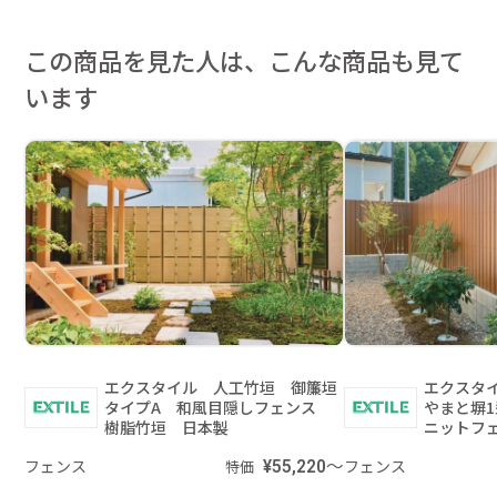
この商品を見た人は、こんな商品も見て
います
エクスタイル 人工竹垣 御簾垣
エクスタ
タイプA 和風目隠しフェンス
やまと塀1
樹脂竹垣 日本製
ニットフ
フェンス
¥55,220～
フェンス
特価