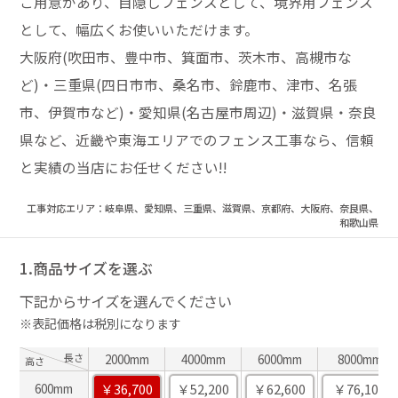
ご用意があり、目隠しフェンスとして、境界用フェンス
として、幅広くお使いいただけます。
大阪府(吹田市、豊中市、箕面市、茨木市、高槻市な
ど)・三重県(四日市市、桑名市、鈴鹿市、津市、名張
市、伊賀市など)・愛知県(名古屋市周辺)・滋賀県・奈良
県など、近畿や東海エリアでのフェンス工事なら、信頼
と実績の当店にお任せください!!
工事対応エリア：岐阜県、愛知県、三重県、滋賀県、京都府、大阪府、奈良県、
和歌山県
1.商品サイズを選ぶ
下記からサイズを選んでください
※表記価格は税別になります
長さ
2000mm
4000mm
6000mm
8000mm
高さ
￥36,700
￥52,200
￥62,600
￥76,100
600mm