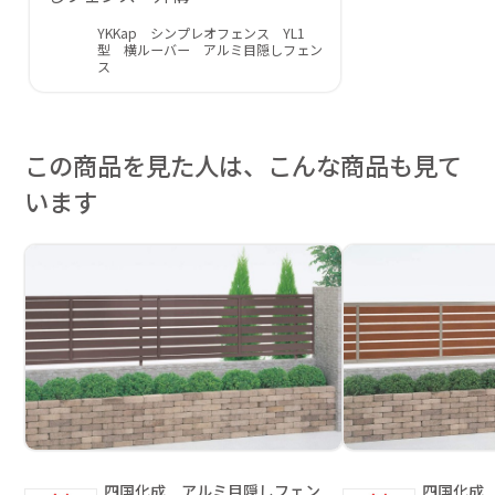
YKKap シンプレオフェンス YL1
型 横ルーバー アルミ目隠しフェン
ス
この商品を見た人は、こんな商品も見て
います
四国化成 アルミ目隠しフェン
四国化成