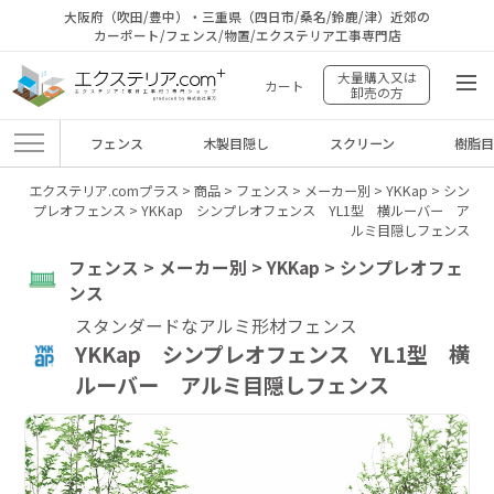
大阪府（吹田/豊中）・三重県（四日市/桑名/鈴鹿/津）近郊の
カーポート/フェンス/物置/エクステリア工事専門店
大量購入又は
カート
卸売の方
フェンス
木製目隠し
スクリーン
樹脂
エクステリア.comプラス
>
商品
>
フェンス
>
メーカー別
>
YKKap
>
シン
プレオフェンス
>
YKKap シンプレオフェンス YL1型 横ルーバー ア
ルミ目隠しフェンス
フェンス > メーカー別 > YKKap > シンプレオフェ
ンス
スタンダードなアルミ形材フェンス
YKKap シンプレオフェンス YL1型 横
ルーバー アルミ目隠しフェンス