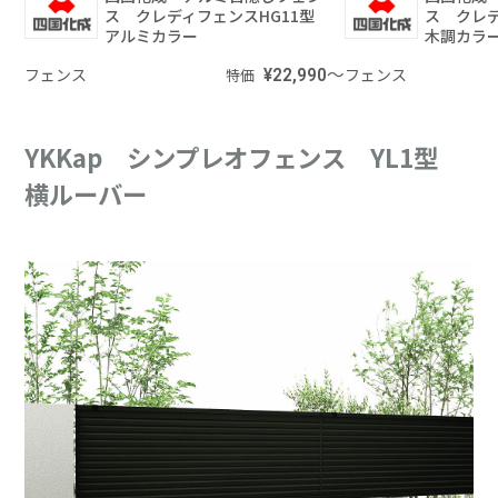
ス クレディフェンスHG11型
ス クレ
アルミカラー
木調カラ
フェンス
¥22,990～
フェンス
特価
YKKap シンプレオフェンス YL1型
横ルーバー