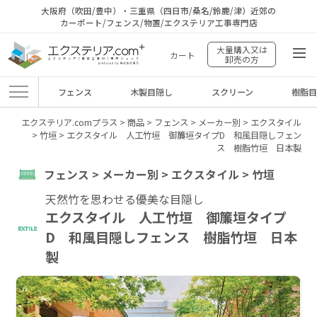
大阪府（吹田/豊中）・三重県（四日市/桑名/鈴鹿/津）近郊の
カーポート/フェンス/物置/エクステリア工事専門店
大量購入又は
カート
卸売の方
フェンス
木製目隠し
スクリーン
樹脂
エクステリア.comプラス
>
商品
>
フェンス
>
メーカー別
>
エクスタイル
>
竹垣
>
エクスタイル 人工竹垣 御簾垣タイプD 和風目隠しフェン
ス 樹脂竹垣 日本製
フェンス > メーカー別 > エクスタイル > 竹垣
天然竹を思わせる優美な目隠し
エクスタイル 人工竹垣 御簾垣タイプ
D 和風目隠しフェンス 樹脂竹垣 日本
製