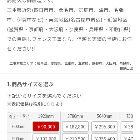
高耐久な御簾垣です。
三重県近郊(四日市市、桑名市、鈴鹿市、津市、名張
市、伊賀市など)・東海地区(名古屋市周辺)・近畿地区
(滋賀県・京都府・大阪府・奈良県・兵庫県・和歌山県)
での目隠しフェンス工事なら、信頼と実績の当店にお任
せください!!
工事対応エリア：岐阜県、愛知県、三重県、滋賀県、京都府、大阪府、奈良県、
和歌山県
1.商品サイズを選ぶ
下記からサイズを選んでください
※表記価格は税別になります
長さ
1920mm
3780mm
5640mm
7500m
高さ
￥90,300
￥182,800
￥295,300
￥387,9
600mm
￥103,600
￥219,500
￥355,400
￥471,3
900mm