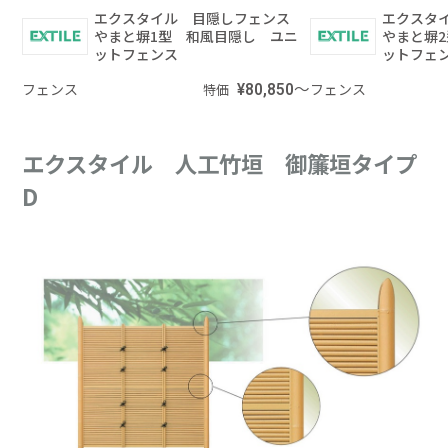
エクスタイル 目隠しフェンス
エクスタ
やまと塀1型 和風目隠し ユニ
やまと塀
ットフェンス
ットフェ
フェンス
¥80,850～
フェンス
特価
エクスタイル 人工竹垣 御簾垣タイプ
D