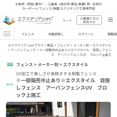
大阪府（吹田/豊中）・三重県（四日市/桑名/鈴鹿/津）近郊の
カーポート/フェンス/物置/エクステリア工事専門店
大量購入又は
カート
卸売の方
フェンス
木製目隠し
スクリーン
樹脂
エクステリア.comプラス
>
商品
>
フェンス
>
メーカー別
>
エクスタイル
>
アーバンフェンス
>
※一部販売中止あり※エクスタイル 目隠しフェン
ス アーバンフェンスUV ブロック上施工
フェンス > メーカー別 > エクスタイル
UV加工で美しさが長続きする樹脂フェンス
※一部販売中止あり※エクスタイル 目隠
しフェンス アーバンフェンスUV ブロ
ック上施工