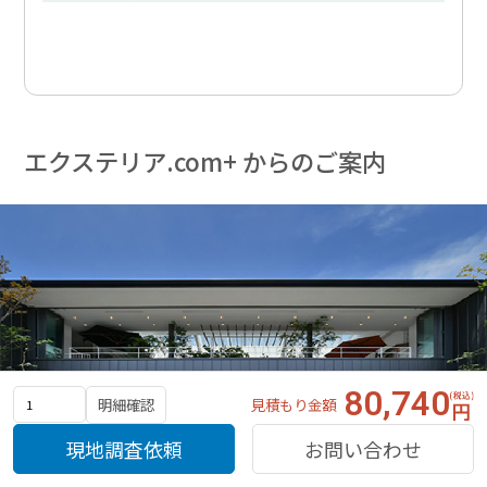
エクステリア.com+ からのご案内
80,740
見積もり金額
明細確認
ショールームのご案内
現地調査依頼
お問い合わせ
大阪府と三重県にある実店舗には商品も多数展示しております。