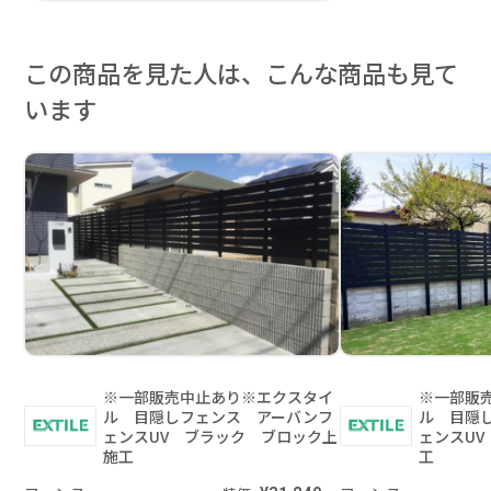
この商品を見た人は、こんな商品も見て
います
※一部販売中止あり※エクスタイ
※一部販
ル 目隠しフェンス アーバンフ
ル 目隠
ェンスUV ブラック ブロック上
ェンスU
施工
工