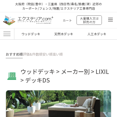
大阪府（吹田/豊中）・三重県（四日市/桑名/鈴鹿/津）近郊の
カーポート/フェンス/物置/エクステリア工事専門店
大量購入又は
カート
卸売の方
ウッドデッキ
天然木デッキ
人工木デッキ
エクステリア.comプラス
>
商品
>
ウッドデッキ
>
メーカー別
>
LIXIL
>
デッキ
DS
おすすめ順
評価&件数順
安い順
高い順
ウッドデッキ > メーカー別 > LIXIL
> デッキDS