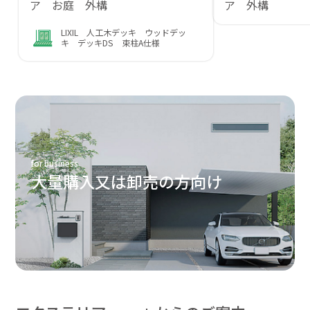
ア お庭 外構
ア 外構
LIXIL 人工木デッキ ウッドデッ
キ デッキDS 束柱A仕様
for business
大量購入又は卸売の方向け