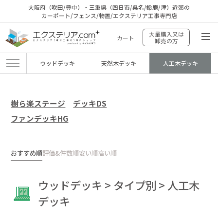
大阪府（吹田/豊中）・三重県（四日市/桑名/鈴鹿/津）近郊の
カーポート/フェンス/物置/エクステリア工事専門店
大量購入又は
カート
卸売の方
ウッドデッキ
天然木デッキ
人工木デッキ
エクステリア.comプラス
>
商品
>
ウッドデッキ
>
タイプ別
>
人工木デッキ
樹ら楽ステージ
デッキDS
ファンデッキHG
おすすめ順
評価&件数順
安い順
高い順
ウッドデッキ > タイプ別 > 人工木
デッキ