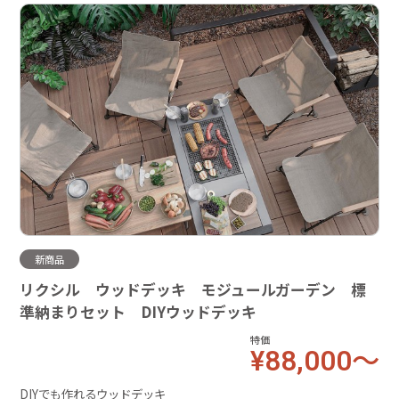
新商品
リクシル ウッドデッキ モジュールガーデン 標
準納まりセット DIYウッドデッキ
特価
¥88,000～
DIYでも作れるウッドデッキ