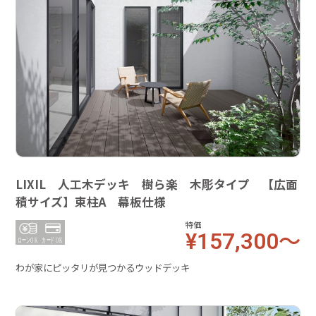
LIXIL 人工木デッキ 樹ら楽 木彫タイプ 【広面
積サイズ】束柱A 幕板仕様
特価
¥157,300～
わが家にピッタリが見つかるウッドデッキ