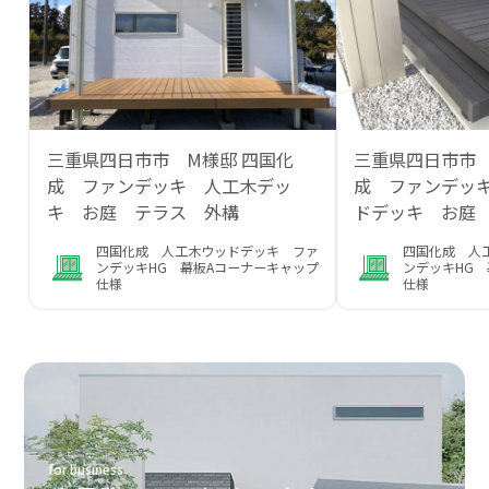
三重県四日市市 M様邸 四国化
三重県四日市市
成 ファンデッキ 人工木デッ
成 ファンデッキ
キ お庭 テラス 外構
ドデッキ お庭
四国化成 人工木ウッドデッキ ファ
四国化成 人
ンデッキHG 幕板Aコーナーキャップ
ンデッキHG 
仕様
仕様
for business