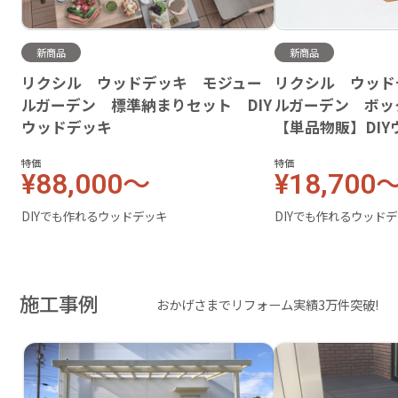
新商品
新商品
リクシル ウッドデッキ モジュー
リクシル ウッド
ルガーデン 標準納まりセット DIY
ルガーデン ボ
ウッドデッキ
【単品物販】DI
特価
特価
¥88,000～
¥18,700
DIYでも作れるウッドデッキ
DIYでも作れるウッド
施工事例
おかげさまでリフォーム実績3万件突破!