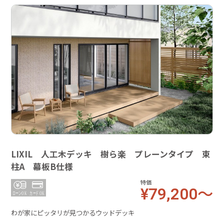
LIXIL 人工木デッキ 樹ら楽 プレーンタイプ 束
柱A 幕板B仕様
特価
¥79,200～
わが家にピッタリが見つかるウッドデッキ