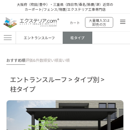
大阪府（吹田/豊中）・三重県（四日市/桑名/鈴鹿/津）近郊の
カーポート/フェンス/物置/エクステリア工事専門店
大量購入又は
カート
卸売の方
エントランスルーフ
柱タイプ
エクステリア.comプラス
>
商品
>
エントランスルーフ
>
タイプ別
>
柱タイプ
おすすめ順
評価&件数順
安い順
高い順
エントランスルーフ > タイプ別 >
柱タイプ