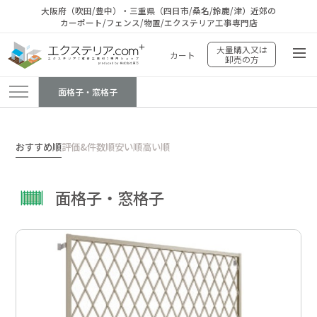
大阪府（吹田/豊中）・三重県（四日市/桑名/鈴鹿/津）近郊の
カーポート/フェンス/物置/エクステリア工事専門店
大量購入又は
カート
卸売の方
面格子・窓格子
エクステリア.comプラス
>
商品
>
面格子・窓格子
おすすめ順
評価&件数順
安い順
高い順
面格子・窓格子