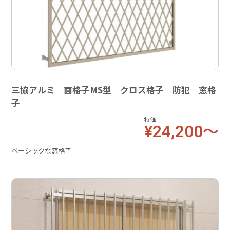
三協アルミ 面格子MS型 クロス格子 防犯 窓格
子
特価
¥24,200～
ベーシックな窓格子