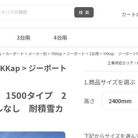
検索
カート
3台用
4台用
品
>
カーポート
>
メーカー別
>
YKKap
>
ジーポート
>
2台用
>
YKKap ジーポー
工事対応エリア：
KKap > ジーポート
1.商品サイズを選ぶ
 1500タイプ 2
高さ
ルなし 耐積雪カ
下記からサイズを選ん