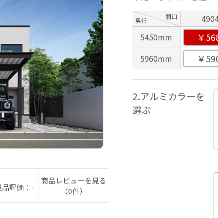
間口
490
奥行
￥568
5450mm
￥590
5960mm
2.アルミカラーを
選ぶ
商品レビューを見る
製品評価：-
（0件）