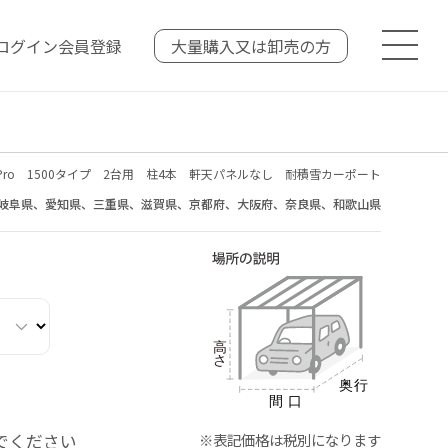
ログイン
会員登録
大量購入又は
卸売の方
トPro 1500タイプ 2台用 柱4本 軒天パネルなし 耐積雪カーポート
岐阜県、愛知県、三重県、滋賀県、京都府、大阪府、奈良県、和歌山県
でください
※表記価格は税別になります