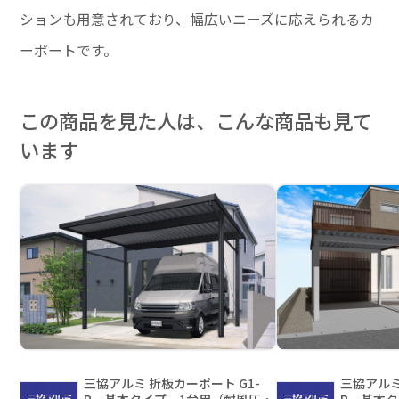
ションも用意されており、幅広いニーズに応えられるカ
ーポートです。
この商品を見た人は、こんな商品も見て
います
三協アルミ 折板カーポート G1-
三協アルミ
R 基本タイプ 1台用（耐風圧・
R 基本