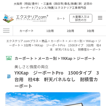
大阪府（吹田/豊中）・三重県（四日市/桑名/鈴鹿/津）近郊の
カーポート/フェンス/物置/エクステリア工事専門店
大量購入又は
カート
卸売の方
カーポート
1台用
2台用
3台用
エクステリア.comプラス
>
商品
>
カーポート
>
メーカー別
>
YKKap
>
ジ
ーポート
>
3台用
>
YKKap ジーポートPro 1500タイプ 3台用 柱4
本 軒天パネルなし 耐積雪カーポート
カーポート > メーカー別 > YKKap > ジーポート
美しさと強度の両立
YKKap ジーポートPro 1500タイプ 3
台用 柱4本 軒天パネルなし 耐積雪カ
ーポート