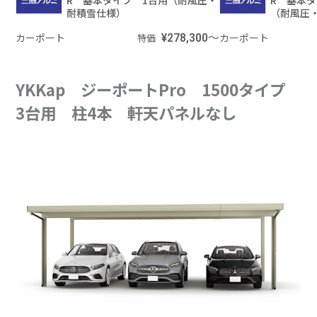
耐積雪仕様）
（耐風圧
カーポート
¥278,300～
カーポート
特価
YKKap ジーポートPro 1500タイプ
3台用 柱4本 軒天パネルなし