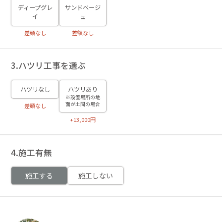
ディープグレ
サンドベージ
イ
ュ
差額なし
差額なし
3.ハツリ工事を選ぶ
ハツリなし
ハツリあり
※設置場所の地
面が土間の場合
差額なし
+13,000円
4.施工有無
施工する
施工しない