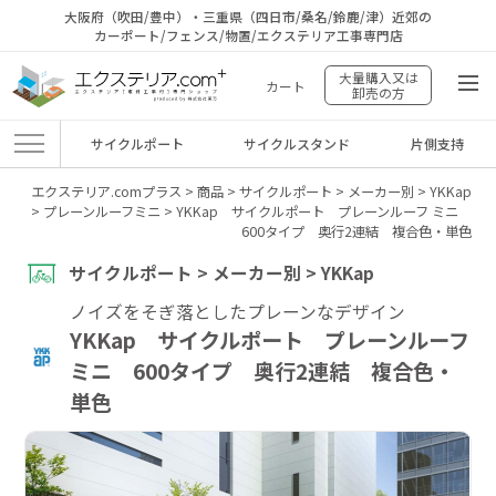
大阪府（吹田/豊中）・三重県（四日市/桑名/鈴鹿/津）近郊の
カーポート/フェンス/物置/エクステリア工事専門店
大量購入又は
カート
卸売の方
サイクルポート
サイクルスタンド
片側支持
エクステリア.comプラス
>
商品
>
サイクルポート
>
メーカー別
>
YKKap
>
プレーンルーフミニ
>
YKKap サイクルポート プレーンルーフ ミニ
600タイプ 奥行2連結 複合色・単色
サイクルポート > メーカー別 > YKKap
ノイズをそぎ落としたプレーンなデザイン
YKKap サイクルポート プレーンルーフ
ミニ 600タイプ 奥行2連結 複合色・
単色