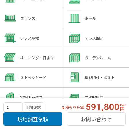
フェンス
ポール
テラス屋根
テラス囲い
オーニング・日よけ
ガーデンルーム
ストックヤード
機能門柱・ポスト
宅配ボックス
ゴミ収集庫
591,800
見積もり金額
明細確認
防犯・照明
喫煙スペース
現地調査依頼
お問い合わせ