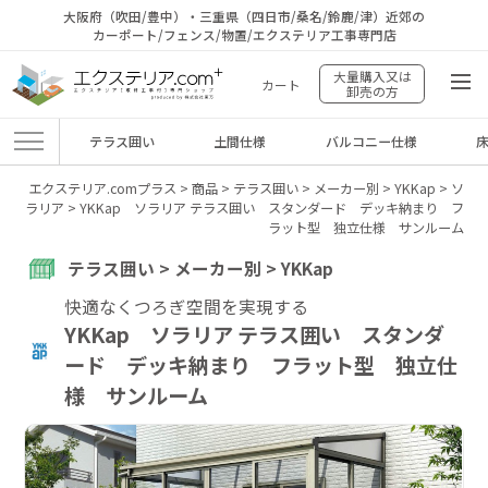
大阪府（吹田/豊中）・三重県（四日市/桑名/鈴鹿/津）近郊の
カーポート/フェンス/物置/エクステリア工事専門店
大量購入又は
カート
卸売の方
テラス囲い
土間仕様
バルコニー仕様
エクステリア.comプラス
>
商品
>
テラス囲い
>
メーカー別
>
YKKap
>
ソ
ラリア
>
YKKap ソラリア テラス囲い スタンダード デッキ納まり フ
ラット型 独立仕様 サンルーム
テラス囲い > メーカー別 > YKKap
快適なくつろぎ空間を実現する
YKKap ソラリア テラス囲い スタンダ
ード デッキ納まり フラット型 独立仕
様 サンルーム