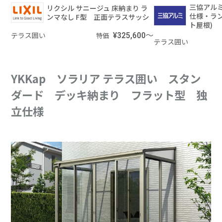
三協アルミ
リクシル サニージュ 床納まり ラ
仕様・ラン
ンマなし F型 正面テラスサッシ
ト屋根)
テラス囲い
¥325,600～
特価
テラス囲い
YKKap ソラリア テラス囲い スタン
ダード デッキ納まり フラット型 独
立仕様