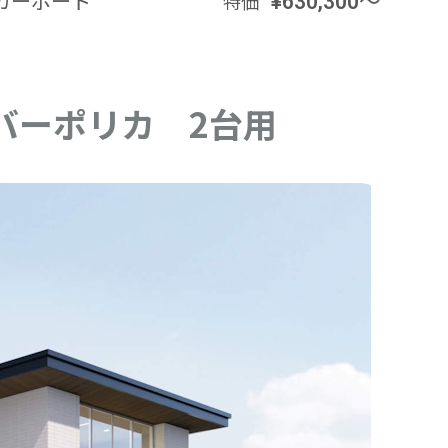
カーポート
¥630,300～
カー
特価
バーポリカ 2台用