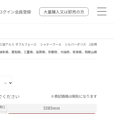
ログイン
会員登録
大量購入又は
卸売の方
三協アルミ ダブルフェース シャドークール シルバーポリカ 2台用
岐阜県、愛知県、三重県、滋賀県、京都府、大阪府、奈良県、和歌山県
でください
※表記価格は税別になります
間口
5385mm