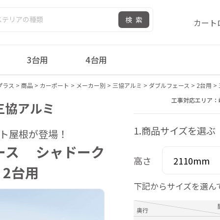
検索
カート
3台用
4台用
プラス
>
商品
>
カーポート
>
メーカー別
>
三協アルミ
>
ダブルフェース
>
2台用
>
工事対応エリア：
 三協アルミ
1.商品サイズを選ぶ
ト屋根が登場！
ース シャドーク
高さ
2台用
下記からサイズを選ん
奥行