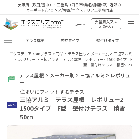
大阪府（吹田/豊中）・三重県（四日市/桑名/鈴鹿/津）近郊の
カーポート/フェンス/物置/エクステリア工事専門店
大量購入又は
カート
卸売の方
テラス屋根
独立タイプ
壁付けタイプ
エクステリア.comプラス
>
商品
>
テラス屋根
>
メーカー別
>
三協アルミ
>
レボリュー
>
三協アルミ テラス屋根 レボリューZ 1500タイプ F
型 壁付けテラス 積雪50㎝
テラス屋根 > メーカー別 > 三協アルミ > レボリュ
ー
住まいにフィットするテラス
三協アルミ テラス屋根 レボリューZ
1500タイプ F型 壁付けテラス 積雪
50㎝