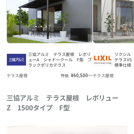
三協アルミ テラス屋根 レボリ
リクシル
ューA シャドークール F型 ブ
テラスV
ラックポリカテラス
標準仕様 
テラス屋根
¥60,500～
テラス屋根
特価
三協アルミ テラス屋根 レボリュー
Z 1500タイプ F型