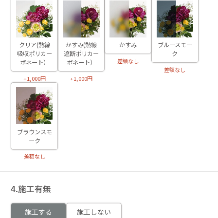
クリア(熱線
かすみ(熱線
かすみ
ブルースモー
吸収ポリカー
遮断ポリカー
ク
差額なし
ボネート）
ボネート）
差額なし
+1,000円
+1,000円
ブラウンスモ
ーク
差額なし
4.施工有無
施工する
施工しない