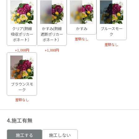
クリア(熱線
かすみ(熱線
かすみ
ブルースモー
吸収ポリカー
遮断ポリカー
ク
差額なし
ボネート）
ボネート）
差額なし
+1,000円
+1,000円
ブラウンスモ
ーク
差額なし
4.施工有無
施工する
施工しない