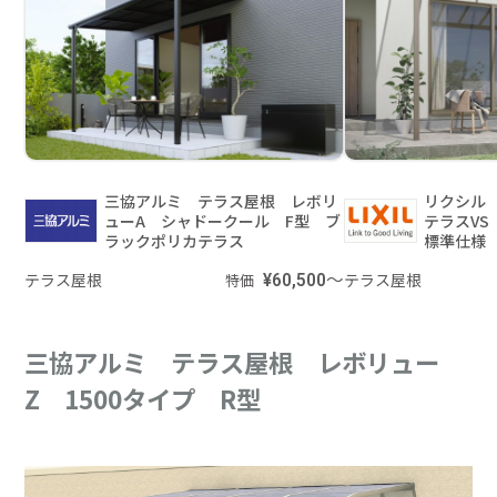
三協アルミ テラス屋根 レボリ
リクシル
ューA シャドークール F型 ブ
テラスV
ラックポリカテラス
標準仕様 
テラス屋根
¥60,500～
テラス屋根
特価
三協アルミ テラス屋根 レボリュー
Z 1500タイプ R型