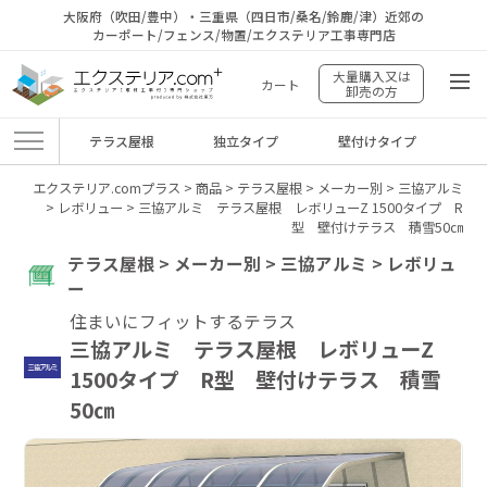
大阪府（吹田/豊中）・三重県（四日市/桑名/鈴鹿/津）近郊の
カーポート/フェンス/物置/エクステリア工事専門店
大量購入又は
カート
卸売の方
テラス屋根
独立タイプ
壁付けタイプ
エクステリア.comプラス
>
商品
>
テラス屋根
>
メーカー別
>
三協アルミ
>
レボリュー
>
三協アルミ テラス屋根 レボリューZ 1500タイプ R
型 壁付けテラス 積雪50㎝
テラス屋根 > メーカー別 > 三協アルミ > レボリュ
ー
住まいにフィットするテラス
三協アルミ テラス屋根 レボリューZ
1500タイプ R型 壁付けテラス 積雪
50㎝