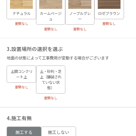
ノーブルグレ
ロゼブラウン
ナチュラル
カームベージ
ー
ュ
差額なし
差額なし
差額なし
差額なし
3.設置場所の選択を選ぶ
地面の状態によって工事費用が変動する場合がございます
土間コンクリ
土・砂利・芝
ート上
上（舗装され
ていない状
差額なし
態）
差額なし
4.施工有無
施工する
施工しない