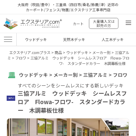
大阪府（吹田/豊中）・三重県（四日市/桑名/鈴鹿/津）近郊の
カーポート/フェンス/物置/エクステリア工事専門店
大量購入又は
カート
卸売の方
ウッドデッキ
天然木デッキ
人工木デッキ
エクステリア.comプラス
>
商品
>
ウッドデッキ
>
メーカー別
>
三協アル
ミ
>
フロワ
>
三協アルミ ウッドデッキ シームレスフロア Flowa-フロ
ワ- スタンダードカラー 木調幕板仕様
ウッドデッキ > メーカー別 > 三協アルミ > フロワ
すべてのシーンをシームレスにする新しいデッキ
三協アルミ ウッドデッキ シームレスフ
ロア Flowa-フロワ- スタンダードカラ
ー 木調幕板仕様