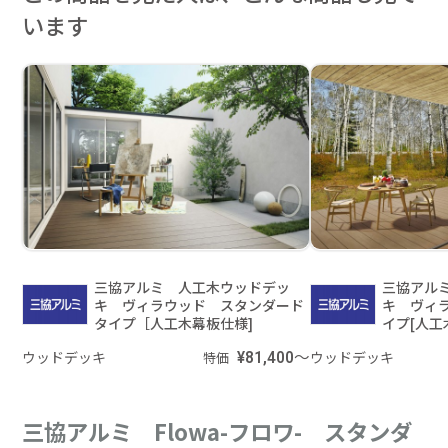
います
三協アルミ 人工木ウッドデッ
三協アル
キ ヴィラウッド スタンダード
キ ヴィ
タイプ［人工木幕板仕様]
イプ[人工
ウッドデッキ
¥81,400～
ウッドデッキ
特価
三協アルミ Flowa-フロワ- スタンダ