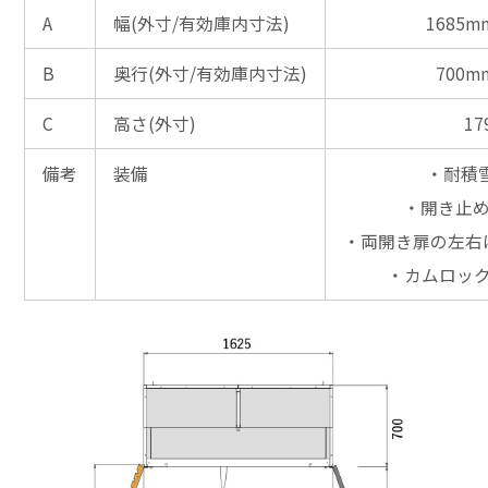
A
幅(外寸/有効庫内寸法)
1685m
B
奥行(外寸/有効庫内寸法)
700m
C
高さ(外寸)
17
備考
装備
・耐積雪
・開き止
・両開き扉の左右
・カムロッ