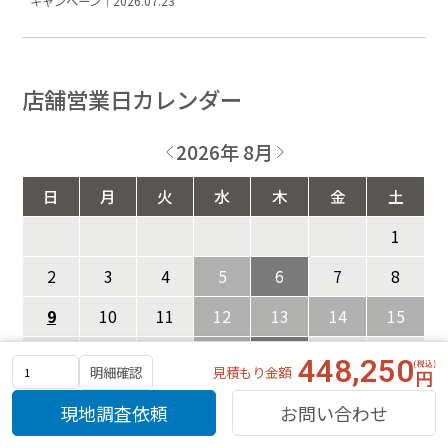
キャンペーン｜2026.07.23
店舗営業日カレンダー
2026年 8月
日
月
火
水
木
金
土
1
2
3
4
5
6
7
8
9
10
11
12
13
14
15
16
17
18
19
20
21
22
448,250
見積もり金額
明細確認
23
24
25
26
27
28
29
現地調査依頼
お問い合わせ
30
31