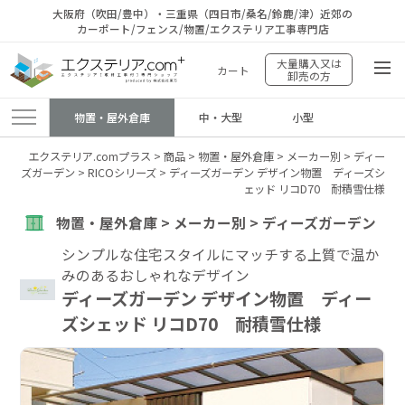
大阪府（吹田/豊中）・三重県（四日市/桑名/鈴鹿/津）近郊の
カーポート/フェンス/物置/エクステリア工事専門店
大量購入又は
カート
卸売の方
物置・屋外倉庫
中・大型
小型
エクステリア.comプラス
>
商品
>
物置・屋外倉庫
>
メーカー別
>
ディー
ズガーデン
>
RICOシリーズ
>
ディーズガーデン デザイン物置 ディーズシ
ェッド リコD70 耐積雪仕様
物置・屋外倉庫 > メーカー別 > ディーズガーデン
シンプルな住宅スタイルにマッチする上質で温か
みのあるおしゃれなデザイン
ディーズガーデン デザイン物置 ディー
ズシェッド リコD70 耐積雪仕様