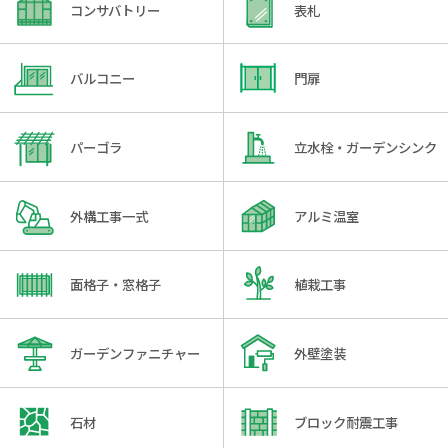
コンサバトリー
表札
バルコニー
門扉
パーゴラ
立水栓・ガーデンシンク
外構工事一式
アルミ温室
面格子・窓格子
植栽工事
ガーデンファニチャー
外壁塗装
石材
ブロック耐震工事