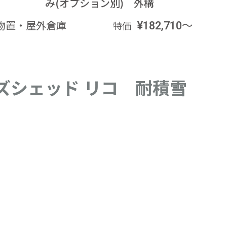
み(オプション別) 外構
塗
物置・屋外倉庫
¥182,710～
物置
特価
ズシェッド リコ 耐積雪