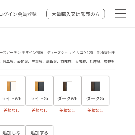
ログイン
会員登録
大量購入又は
卸売の方
ーズガーデン デザイン物置 ディーズシェッド リコD 125 耐積雪仕様
：岐阜県、愛知県、三重県、滋賀県、京都府、大阪府、兵庫県、奈良県
ライトWh
ライトGr
ダークWh
ダークGr
差額なし
差額なし
差額なし
差額なし
追加しな
追加する