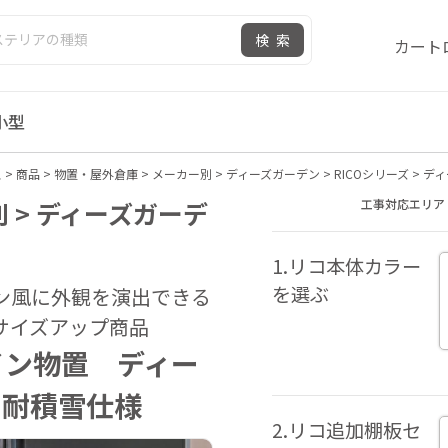
検索
カート
小型
ス
>
商品
>
物置・屋外倉庫
>
メーカー別
>
ディーズガーデン
>
RICOシリーズ
>
ディ
 > ディーズガーデ
工事対応エリア
1.リコ本体カラー
を選ぶ
ン風に外観を演出できる
サイズアップ商品
イン物置 ディー
5 耐積雪仕様
2.リコ追加棚板セ