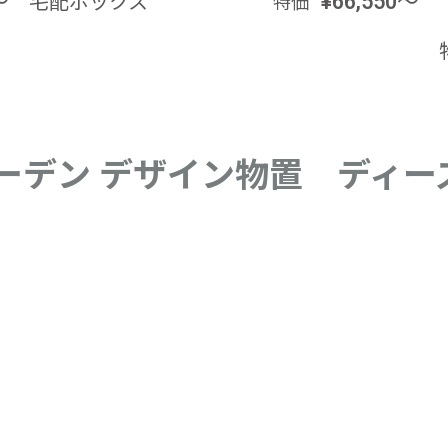
～
宅配ボックス
¥66,550～
特価
ーデン デザイン物置 ディー