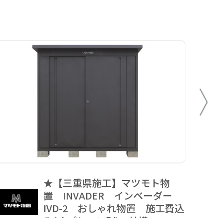
★【三重県施工】マツモト物
四国
置 INVADER インベーダー
ュ 
IVD-2 おしゃれ物置 施工費込
モL