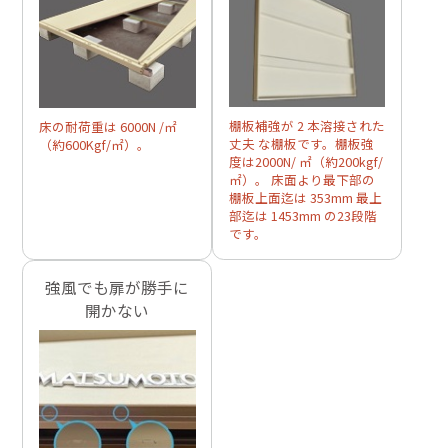
棚板補強が 2 本溶接された
床の耐荷重は 6000N /㎡
丈夫 な棚板です。棚板強
（約600Kgf/㎡）。
度は2000N/ ㎡（約200kgf/
㎡）。 床面より最下部の
棚板上面迄は 353mm 最上
部迄は 1453mm の23段階
です。
強風でも扉が勝手に
開かない