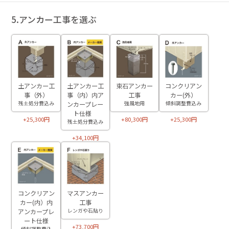
5.アンカー工事を選ぶ
土アンカー工
土アンカー工
束石アンカー
コンクリアン
事（外）
事（内）内ア
工事
カー(外）
残土処分費込み
ンカープレー
強風地用
傾斜調整費込み
ト仕様
+25,300円
+80,300円
+25,300円
残土処分費込み
+34,100円
マスアンカー
コンクリアン
工事
カー(内）内
レンガや石貼り
アンカープレ
ート仕様
+73,700円