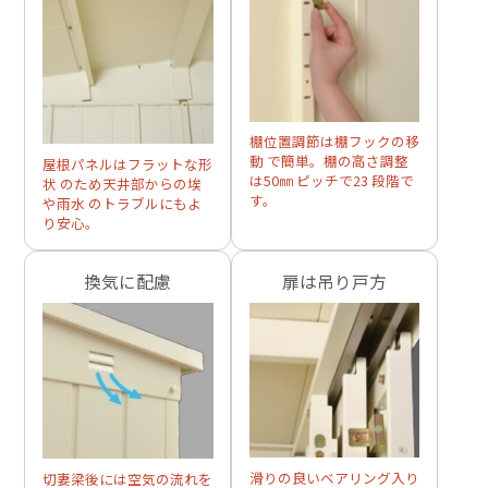
棚位置調節は棚フックの移
動 で簡単。棚の高さ調整
屋根パネルはフラットな形
は50㎜ ピッチで23 段階で
状 のため天井部からの埃
す。
や雨水 のトラブルにもよ
り安心。
換気に配慮
扉は吊り戸方
滑りの良いベアリング入り
切妻梁後には空気の流れを