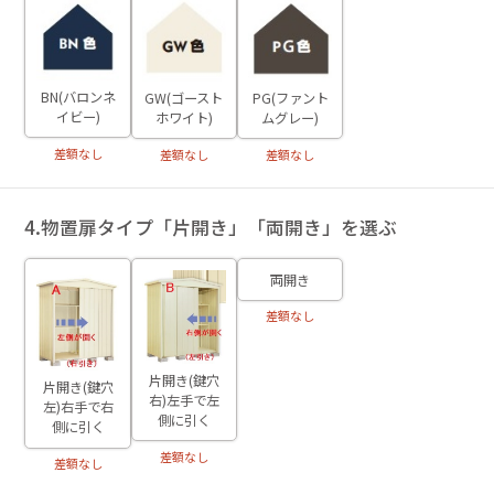
BN(バロンネ
GW(ゴースト
PG(ファント
イビー)
ホワイト)
ムグレー)
差額なし
差額なし
差額なし
4.物置扉タイプ「片開き」「両開き」を選ぶ
両開き
差額なし
片開き(鍵穴
片開き(鍵穴
右)左手で左
左)右手で右
側に引く
側に引く
差額なし
差額なし