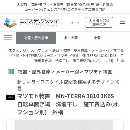
大阪府（吹田/豊中）・三重県（四日市/桑名/鈴鹿/津）近郊の
カーポート/フェンス/物置/エクステリア工事専門店
大量購入又は
カート
卸売の方
物置・屋外倉庫
中・大型
小型
エクステリア.comプラス
>
商品
>
物置・屋外倉庫
>
メーカー別
>
マツモ
ト物置
>
MN-TERRAシリーズ
>
マツモト物置 MN-TERRA 1810 1K6S 自
転車置き場 洗濯干し 施工費込み(オプション別) 外構
物置・屋外倉庫 > メーカー別 > マツモト物置
新しいライフスタイル空間を提案するデザイン物
置
マツモト物置 MN-TERRA 1810 1K6S
自転車置き場 洗濯干し 施工費込み(オ
プション別) 外構