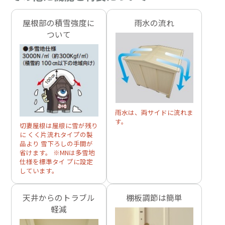
屋根部の積雪強度に
雨水の流れ
ついて
雨水は、両サイドに流れま
す。
切妻屋根は屋根に雪が残り
に くく片流れタイプの製
品より 雪下ろしの手間が
省けます。 ※MNは多雪地
仕様を標準タイ プに設定
しています。
天井からのトラブル
棚板調節は簡単
軽減