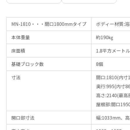
MN-1810・・・間口1800mmタイプ
ボディー材質:
本体重量
約190㎏
床面積
1.8平方メートル(
基礎ブロック数
8個
寸法
間口:1810(内寸1
奥行:995(内寸8
高さ:2140(最高
屋根部:間口195
開口部寸法
幅:1033mm、高