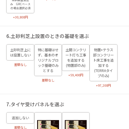
傾斜調整費込
み GRCベース
の場合選択必須
+30,800円
6.土砂利芝上設置のときの基礎を選ぶ
土砂利芝上に
特に基礎はせ
土間コンクリ
物置+テラス
は設置しない
ず、基本のオ
ート打ち工事
部コンクリー
リジナルブロ
を追加する
ト床工事を追
差額なし
ック基礎のみ
(物置部のみ)
加する
とする
(TERRAタイ
+59,400円
プのみ)
差額なし
+97,200円
7.タイヤ受けパネルを選ぶ
追加しない
差額なし