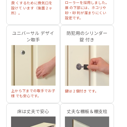
ローラーを採用しました。
良 くするために換気口を
扉 の下部には、ホコリや
設けて います（後面 2 ヶ
砂・砂 利が溜まりにくい
所）。
設定です。
ユニバーサル デザイ
防犯用のシリンダー
ン取手
錠 付き
上から下までの取手でお子
鍵は 2 個付き です。
様 でも安心です。
床は丈夫で安心
丈夫な棚板＆棚支柱