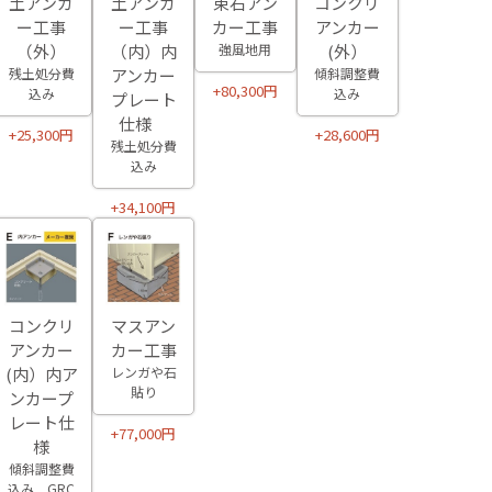
土アンカ
土アンカ
束石アン
コンクリ
ー工事
ー工事
カー工事
アンカー
（外）
（内）内
強風地用
(外）
残土処分費
アンカー
傾斜調整費
+80,300円
込み
込み
プレート
仕様
+25,300円
+28,600円
残土処分費
込み
+34,100円
マスアン
コンクリ
カー工事
アンカー
レンガや石
(内）内ア
貼り
ンカープ
レート仕
+77,000円
様
傾斜調整費
込み GRC