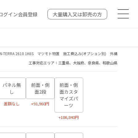
ログイン
会員登録
大量購入又は
卸売の方
-TERRA 2610 1K6S マツモト物置 施工費込み(オプション別) 外構
工事対応エリア：三重県、大阪府、奈良県、和歌山県
パネル無
前面・側
前面・側
し
面2段
面カスタ
マイズパ
差額なし
+93,960円
ーツ
+186,840円