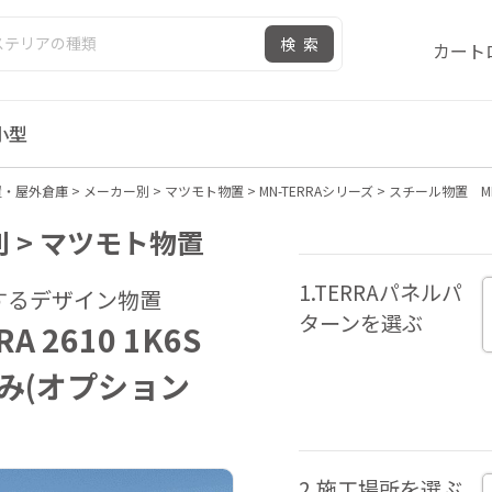
検索
カート
小型
置・屋外倉庫
>
メーカー別
>
マツモト物置
>
MN-TERRAシリーズ
>
スチール物置 MN
 > マツモト物置
1.TERRAパネルパ
するデザイン物置
ターンを選ぶ
A 2610 1K6S
み(オプション
2.施工場所を選ぶ