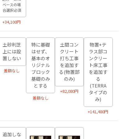
ベースの場
合選択必須
+34,100円
土砂利芝
特に基礎
土間コン
物置+テ
上には設
はせず、
クリート
ラス部コ
置しない
基本のオ
打ち工事
ンクリー
リジナル
を追加す
ト床工事
差額なし
ブロック
る(物置部
を追加す
基礎のみ
のみ)
る
とする
(TERRA
+82,080円
タイプの
差額なし
み)
+141,480円
追加しな