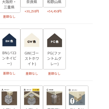
大阪府・
奈良県
和歌山県
三重県
+30,250円
+54,450円
差額なし
BN(バロ
GW(ゴー
PG(ファ
ンネイビ
ストホワ
ントムグ
ー)
イト)
レー)
差額なし
差額なし
差額なし