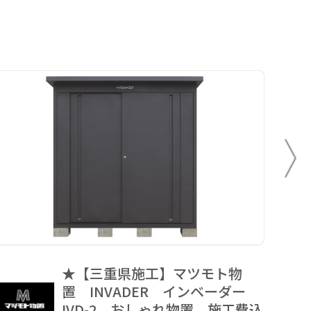
★【三重県施工】マツモト物
四国
置 INVADER インベーダー
ュ 
IVD-2 おしゃれ物置 施工費込
モL