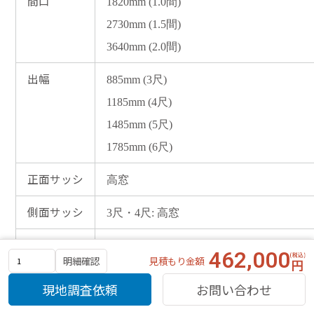
間口
1820mm (1.0間)
2730mm (1.5間)
3640mm (2.0間)
出幅
885mm (3尺)
1185mm (4尺)
1485mm (5尺)
1785mm (6尺)
正面サッシ
高窓
側面サッシ
3尺・4尺: 高窓
本体カラー
ブラック、オータムブラウン、シャイン
462,000
見積もり金額
明細確認
屋根材
ポリカーボネート
現地調査依頼
お問い合わせ
(クリアブルー、クリアマット、クリアブ