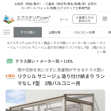
大阪府（吹田/豊中）・三重県（四日市/桑名/鈴鹿/津）近郊の
カーポート/フェンス/物置/エクステリア工事専門店
大量購入又は
カート
卸売の方
テラス囲い
土間仕様
バルコニー仕様
エクステリア.comプラス
>
商品
>
テラス囲い
>
メーカー別
>
LIXIL
>
サニ
ージュ
>
リクシル サニージュ 造り付け納まり ランマなし F型 2階バルコ
ニー用
テラス囲い > メーカー別 > LIXIL
雨や花粉を気にせずに洗濯物が干せるテラス囲い
リクシル サニージュ 造り付け納まり ラン
マなし F型 2階バルコニー用