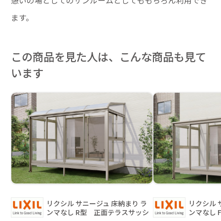
憩いの場としてのサンルームとしてももちろん利用でき
ます。
この商品を見た人は、こんな商品も見て
います
リクシル サニージュ 床納まり ラ
リクシル 
ンマなし R型 正面テラスサッシ
ンマなし 