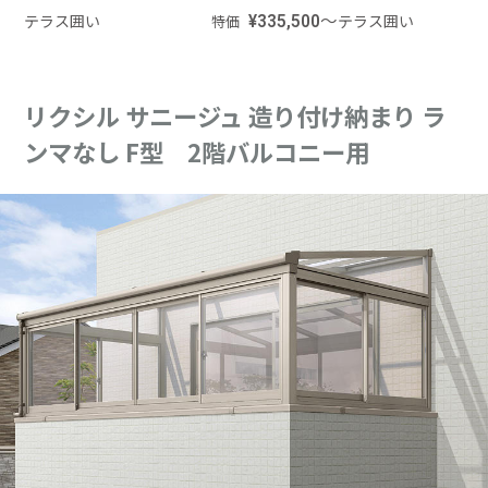
テラス囲い
¥335,500～
テラス囲い
特価
リクシル サニージュ 造り付け納まり ラ
ンマなし F型 2階バルコニー用