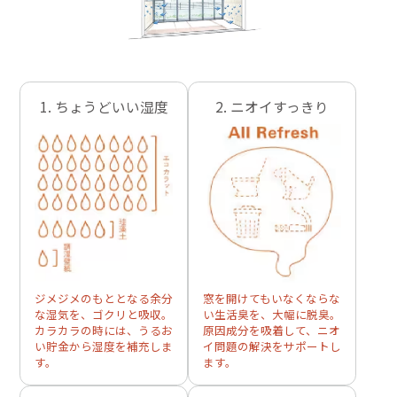
1. ちょうどいい湿度
2. ニオイすっきり
ジメジメのもととなる余分
窓を開けてもいなくならな
な湿気を、ゴクリと吸収。
い生活臭を、大幅に脱臭。
カラカラの時には、うるお
原因成分を吸着して、ニオ
い貯金から湿度を補充しま
イ問題の解決をサポートし
す。
ます。