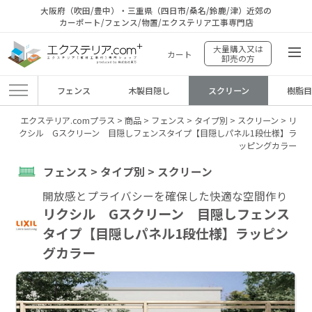
大阪府（吹田/豊中）・三重県（四日市/桑名/鈴鹿/津）近郊の
カーポート/フェンス/物置/エクステリア工事専門店
大量購入又は
カート
卸売の方
フェンス
木製目隠し
スクリーン
樹脂
エクステリア.comプラス
>
商品
>
フェンス
>
タイプ別
>
スクリーン
>
リ
クシル Gスクリーン 目隠しフェンスタイプ【目隠しパネル1段仕様】ラ
ッピングカラー
フェンス > タイプ別 > スクリーン
開放感とプライバシーを確保した快適な空間作り
リクシル Gスクリーン 目隠しフェンス
タイプ【目隠しパネル1段仕様】ラッピン
グカラー