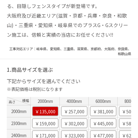
る、目隠しフェンスタイプが新登場です。
大阪府及び近畿エリア(滋賀・京都・兵庫・奈良・和歌
山)・三重県・愛知県・岐阜県でのプラスG・Gスクリー
ン施工は、信頼と実績の当店にお任せください!!
工事対応エリア：岐阜県、愛知県、三重県、滋賀県、京都府、大阪府、奈良県、
和歌山県
1.商品サイズを選ぶ
下記からサイズを選んでください
※表記価格は税別になります
横幅
2000mm
4000mm
6000mm
8000m
高さ
￥135,000
￥257,000
￥381,000
￥502,0
2000mm
￥159,000
￥302,000
￥445,000
￥586,0
2300mm
￥171,000
￥323,000
￥477,000
￥628,0
2400mm