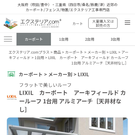
大阪府（吹田/豊中）・三重県（四日市/桑名/鈴鹿/津）近郊の
カーポート/フェンス/物置/エクステリア工事専門店
大量購入又は
カート
卸売の方
カーポート
1台用
2台用
3台用
エクステリア.comプラス
>
商品
>
カーポート
>
メーカー別
>
LIXIL
>
アー
キフィールド
>
1台用
>
LIXIL カーポート アーキフィールド カールーフ
1台用 アルミアーチ［天井材なし］
カーポート > メーカー別 > LIXIL
フラットで美しいルーフ
LIXIL カーポート アーキフィールド カ
ールーフ 1台用 アルミアーチ［天井材な
し］