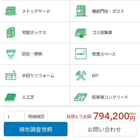
ストックヤード
機能門柱・ポスト
宅配ボックス
ゴミ収集庫
防犯・照明
喫煙スペース
水回りリフォーム
DIY
人工芝
駐車場コンクリート
794,200
見積もり金額
明細確認
セット商品
手すり
現地調査依頼
お問い合わせ
コンサバトリー
表札