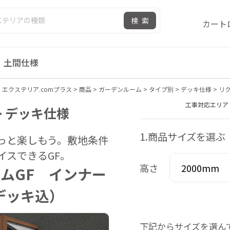
検索
カート
土間仕様
エクステリア.comプラス
>
商品
>
ガーデンルーム
>
タイプ別
>
デッキ仕様
>
リ
工事対応エリア
> デッキ仕様
1.商品サイズを選ぶ
っと楽しもう。敷地条件
イスできるGF。
高さ
ムGF インナー
デッキ込）
下記からサイズを選ん