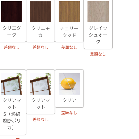
クリエダ
グレイッ
クリエモ
チェリー
ーク
シュオー
カ
ウッド
ク
差額なし
差額なし
差額なし
差額なし
クリアマ
クリアマ
クリア
ット
ット
差額なし
S（熱線
差額なし
遮断ポリ
カ）