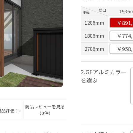
間口
1936
出幅
￥891,
1286mm
￥774,
1886mm
￥958,
2786mm
2.GFアルミカラー
を選ぶ
商品レビューを見る
製品評価：-
（0件）