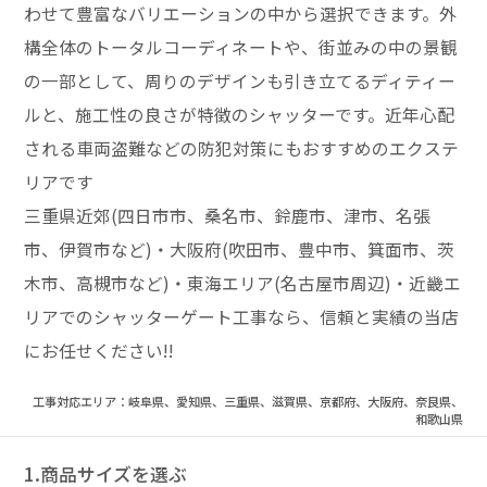
わせて豊富なバリエーションの中から選択できます。外
構全体のトータルコーディネートや、街並みの中の景観
の一部として、周りのデザインも引き立てるディティー
ルと、施工性の良さが特徴のシャッターです。近年心配
される車両盗難などの防犯対策にもおすすめのエクステ
リアです
三重県近郊(四日市市、桑名市、鈴鹿市、津市、名張
市、伊賀市など)・大阪府(吹田市、豊中市、箕面市、茨
木市、高槻市など)・東海エリア(名古屋市周辺)・近畿エ
リアでのシャッターゲート工事なら、信頼と実績の当店
にお任せください!!
工事対応エリア：岐阜県、愛知県、三重県、滋賀県、京都府、大阪府、奈良県、
和歌山県
1.商品サイズを選ぶ