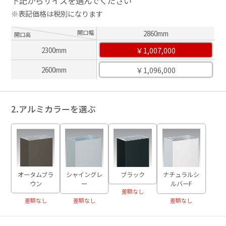
下記からサイズを選んでください
※表記価格は税別になります
開口幅
2860mm
開口高
￥1,007,000
2300mm
￥1,096,000
2600mm
2.アルミカラーを選ぶ
ブラック
オータムブラ
シャイングレ
ナチュラルシ
ウン
ー
ルバーF
差額なし
差額なし
差額なし
差額なし