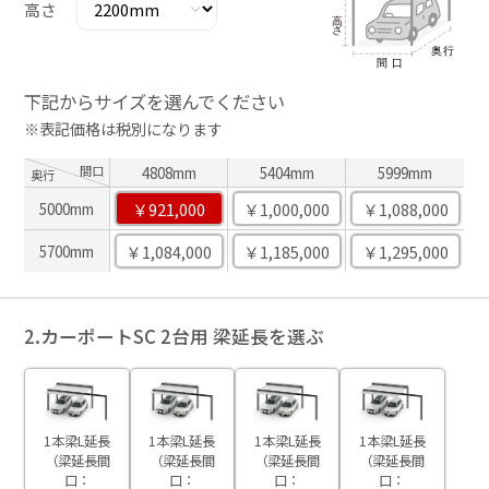
高さ
下記からサイズを選んでください
※表記価格は税別になります
間口
4808mm
5404mm
5999mm
奥行
￥921,000
￥1,000,000
￥1,088,000
5000mm
￥1,084,000
￥1,185,000
￥1,295,000
5700mm
2.カーポートSC 2台用 梁延長を選ぶ
1本梁L延長
1本梁L延長
1本梁L延長
1本梁L延長
（梁延長間
（梁延長間
（梁延長間
（梁延長間
口：
口：
口：
口：