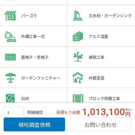
パーゴラ
立水栓・ガーデンシンク
外構工事一式
アルミ温室
面格子・窓格子
植栽工事
ガーデンファニチャー
外壁塗装
石材
ブロック耐震工事
1,013,100
見積もり金額
明細確認
引き戸ゲート
エントランスルーフ
現地調査依頼
お問い合わせ