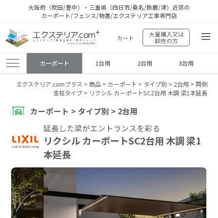
大阪府（吹田/豊中）・三重県（四日市/桑名/鈴鹿/津）近郊の
カーポート/フェンス/物置/エクステリア工事専門店
大量購入又は
カート
卸売の方
カーポート
1台用
2台用
3台用
エクステリア.comプラス
>
商品
>
カーポート
>
タイプ別
>
2台用
>
両側
支柱タイプ
>
リクシル カーポートSC2台用 木調 梁1本延長
カーポート > タイプ別 > 2台用
延長した梁がエントランスを彩る
リクシル カーポートSC2台用 木調 梁1
本延長