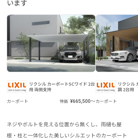
います
リクシル カーポートSCワイド 2台
リクシル 
用 両側支持
調 2台用
カーポート
¥665,500～
カーポート
特価
ネジやボルトを見える位置から無くし、雨樋も屋
根・柱と一体化した美しいシルエットのカーポート