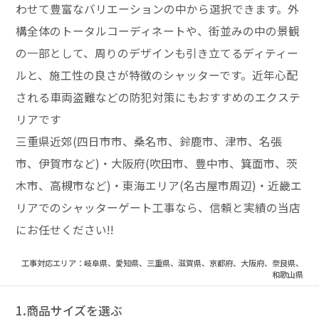
わせて豊富なバリエーションの中から選択できます。外
構全体のトータルコーディネートや、街並みの中の景観
の一部として、周りのデザインも引き立てるディティー
ルと、施工性の良さが特徴のシャッターです。近年心配
される車両盗難などの防犯対策にもおすすめのエクステ
リアです
三重県近郊(四日市市、桑名市、鈴鹿市、津市、名張
市、伊賀市など)・大阪府(吹田市、豊中市、箕面市、茨
木市、高槻市など)・東海エリア(名古屋市周辺)・近畿エ
リアでのシャッターゲート工事なら、信頼と実績の当店
にお任せください!!
工事対応エリア：岐阜県、愛知県、三重県、滋賀県、京都府、大阪府、奈良県、
和歌山県
1.商品サイズを選ぶ