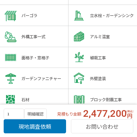
パーゴラ
立水栓・ガーデンシンク
外構工事一式
アルミ温室
面格子・窓格子
植栽工事
ガーデンファニチャー
外壁塗装
石材
ブロック耐震工事
2,477,200
見積もり金額
明細確認
引き戸ゲート
エントランスルーフ
現地調査依頼
お問い合わせ