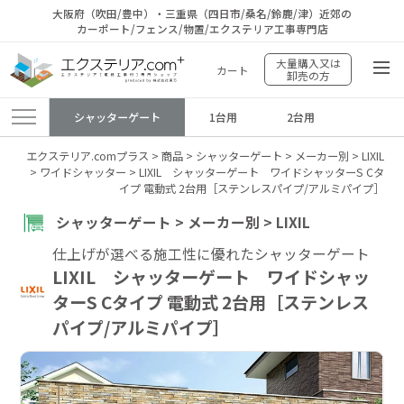
大阪府（吹田/豊中）・三重県（四日市/桑名/鈴鹿/津）近郊の
カーポート/フェンス/物置/エクステリア工事専門店
大量購入又は
カート
卸売の方
シャッターゲート
1台用
2台用
エクステリア.comプラス
>
商品
>
シャッターゲート
>
メーカー別
>
LIXIL
>
ワイドシャッター
>
LIXIL シャッターゲート ワイドシャッターS Cタ
イプ 電動式 2台用［ステンレスパイプ/アルミパイプ］
シャッターゲート > メーカー別 > LIXIL
仕上げが選べる施工性に優れたシャッターゲート
LIXIL シャッターゲート ワイドシャッ
ターS Cタイプ 電動式 2台用［ステンレス
パイプ/アルミパイプ］