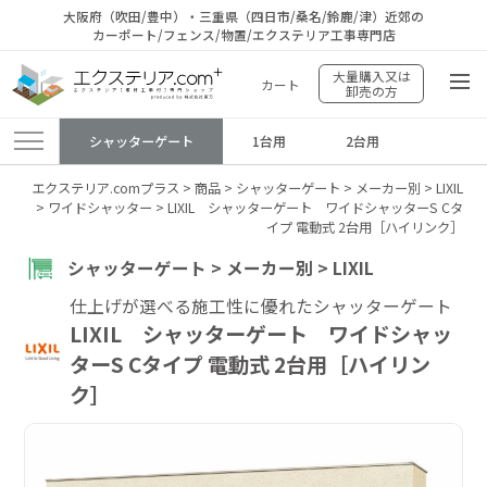
大阪府（吹田/豊中）・三重県（四日市/桑名/鈴鹿/津）近郊の
カーポート/フェンス/物置/エクステリア工事専門店
大量購入又は
カート
卸売の方
シャッターゲート
1台用
2台用
エクステリア.comプラス
>
商品
>
シャッターゲート
>
メーカー別
>
LIXIL
>
ワイドシャッター
>
LIXIL シャッターゲート ワイドシャッターS Cタ
イプ 電動式 2台用［ハイリンク］
シャッターゲート > メーカー別 > LIXIL
仕上げが選べる施工性に優れたシャッターゲート
LIXIL シャッターゲート ワイドシャッ
ターS Cタイプ 電動式 2台用［ハイリン
ク］