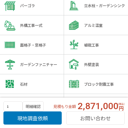
パーゴラ
立水栓・ガーデンシンク
外構工事一式
アルミ温室
面格子・窓格子
植栽工事
ガーデンファニチャー
外壁塗装
石材
ブロック耐震工事
引き戸ゲート
エントランスルーフ
2,871,000
見積もり金額
明細確認
現地調査依頼
お問い合わせ
メーカーで選ぶ