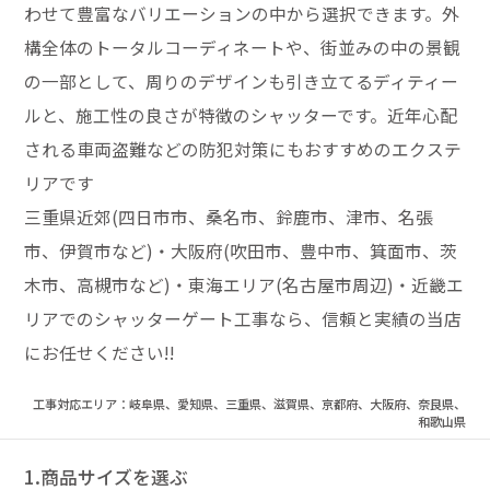
わせて豊富なバリエーションの中から選択できます。外
構全体のトータルコーディネートや、街並みの中の景観
の一部として、周りのデザインも引き立てるディティー
ルと、施工性の良さが特徴のシャッターです。近年心配
される車両盗難などの防犯対策にもおすすめのエクステ
リアです
三重県近郊(四日市市、桑名市、鈴鹿市、津市、名張
市、伊賀市など)・大阪府(吹田市、豊中市、箕面市、茨
木市、高槻市など)・東海エリア(名古屋市周辺)・近畿エ
リアでのシャッターゲート工事なら、信頼と実績の当店
にお任せください!!
工事対応エリア：岐阜県、愛知県、三重県、滋賀県、京都府、大阪府、奈良県、
和歌山県
1.商品サイズを選ぶ