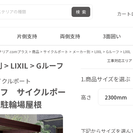
検索
カート
片側支持
両側支持
3面囲い
リア.comプラス
>
商品
>
サイクルポート
>
メーカー別
>
LIXIL
>
Gルーフ
>
LIX
工事対応エリア
 LIXIL > Gルーフ
1.商品サイズを選ぶ
イクルポート
ルーフ サイクルポー
高さ
 駐輪場屋根
下記からサイズを選ん