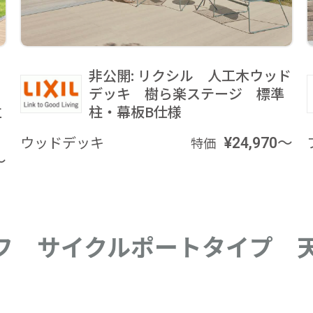
非公開: リクシル 人工木ウッド
デッキ 樹ら楽ステージ 標準
立
柱・幕板B仕様
ウッドデッキ
¥24,970～
特価
～
ルーフ サイクルポートタイプ