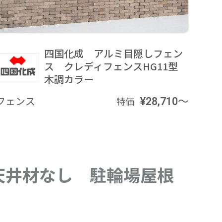
四国化成 アルミ目隠しフェン
ス クレディフェンスHG11型
木調カラー
フェンス
¥28,710～
フェ
特価
 天井材なし 駐輪場屋根