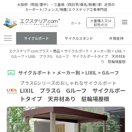
大阪府（吹田/豊中）・三重県（四日市/桑名/鈴鹿/津）近郊の
カーポート/フェンス/物置/エクステリア工事専門店
大量購入又は
カート
卸売の方
サイクルポート
サイクルスタンド
片側支持
エクステリア.comプラス
>
商品
>
サイクルポート
>
メーカー別
>
LIXIL
>
Gルーフ
>
LIXIL プラスG Gルーフ サイクルポートタイプ 天井材あ
り 駐輪場屋根
サイクルポート > メーカー別 > LIXIL > Gルーフ
プラスGシリーズのおしゃれなサイクルポート
LIXIL プラスG Gルーフ サイクルポー
トタイプ 天井材あり 駐輪場屋根