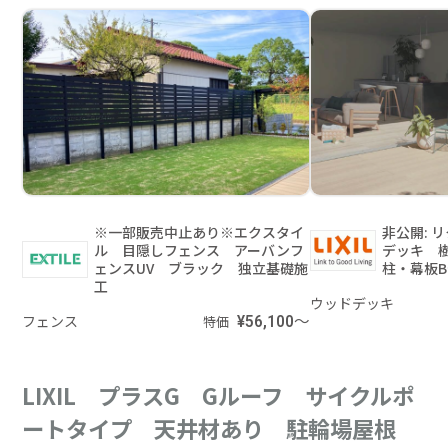
※一部販売中止あり※エクスタイ
非公開: 
ル 目隠しフェンス アーバンフ
デッキ 
ェンスUV ブラック 独立基礎施
柱・幕板
工
ウッドデッキ
フェンス
¥56,100～
特価
LIXIL プラスG Gルーフ サイクルポ
ートタイプ 天井材あり 駐輪場屋根