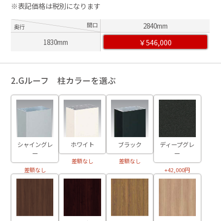
※表記価格は税別になります
間口
2840mm
奥行
￥546,000
1830mm
2.Gルーフ 柱カラーを選ぶ
ブラック
ディープグレ
ホワイト
シャイングレ
ー
ー
差額なし
差額なし
+42,000円
差額なし