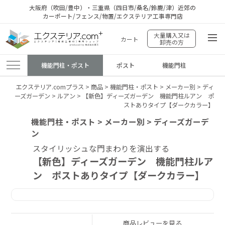
大阪府（吹田/豊中）・三重県（四日市/桑名/鈴鹿/津）近郊の
カーポート/フェンス/物置/エクステリア工事専門店
大量購入又は
カート
卸売の方
機能門柱・ポスト
ポスト
機能門柱
エクステリア.comプラス
>
商品
>
機能門柱・ポスト
>
メーカー別
>
ディ
ーズガーデン
>
ルアン
>
【新色】ディーズガーデン 機能門柱ルアン ポ
ストありタイプ【ダークカラー】
機能門柱・ポスト > メーカー別 > ディーズガーデ
ン
スタイリッシュな門まわりを演出する
【新色】ディーズガーデン 機能門柱ルア
ン ポストありタイプ【ダークカラー】
商品レビューを見る