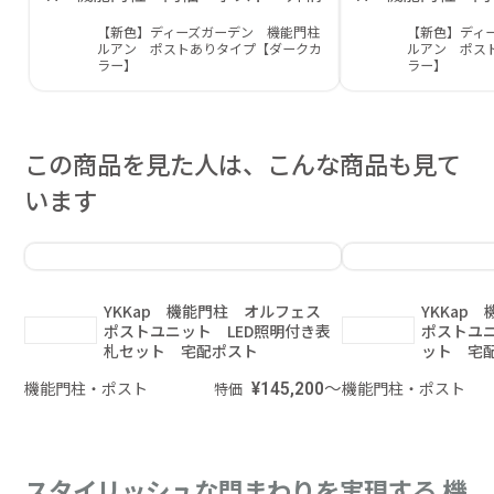
【新色】ディーズガーデン 機能門柱
【新色】ディ
ルアン ポストありタイプ【ダークカ
ルアン ポス
ラー】
ラー】
この商品を見た人は、こんな商品も見て
います
YKKap 機能門柱 オルフェス
YKKa
ポストユニット LED照明付き表
ポストユ
札セット 宅配ポスト
ット 宅
機能門柱・ポスト
¥145,200～
機能門柱・ポスト
特価
スタイリッシュな門まわりを実現する 機