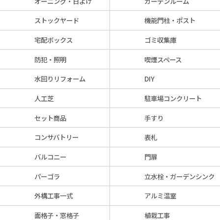
オーニング・日よけ
ガーデンルーム
ストックヤード
機能門柱・ポスト
宅配ボックス
ゴミ収集庫
防犯・照明
喫煙スペース
水回りリフォーム
DIY
人工芝
駐車場コンクリート
セット商品
手すり
コンサバトリー
表札
バルコニー
門扉
パーゴラ
立水栓・ガーデンシンク
外構工事一式
アルミ温室
面格子・窓格子
植栽工事