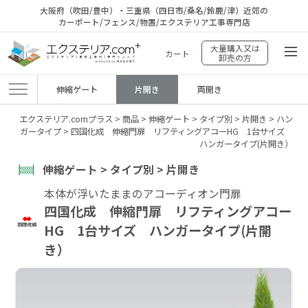
大阪府（吹田/豊中）・三重県（四日市/桑名/鈴鹿/津）近郊の
カーポート/フェンス/物置/エクステリア工事専門店
大量購入又は
カート
卸売の方
伸縮ゲート
片開き
両開き
エクステリア.comプラス
>
商品
>
伸縮ゲート
>
タイプ別
>
片開き
>
ハン
ガータイプ
>
四国化成 伸縮門扉 リフティングアコーHG 1台サイズ
ハンガータイプ(片開き）
伸縮ゲート > タイプ別 > 片開き
本体が浮いたままのアコーディオン門扉
四国化成 伸縮門扉 リフティングアコー
HG 1台サイズ ハンガータイプ(片開
き）