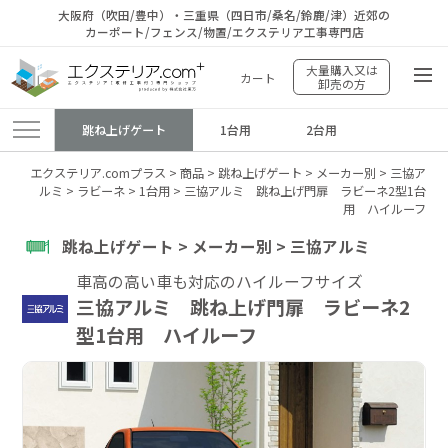
大阪府（吹田/豊中）・三重県（四日市/桑名/鈴鹿/津）近郊の
カーポート/フェンス/物置/エクステリア工事専門店
大量購入又は
カート
卸売の方
跳ね上げゲート
1台用
2台用
エクステリア.comプラス
>
商品
>
跳ね上げゲート
>
メーカー別
>
三協ア
ルミ
>
ラビーネ
>
1台用
>
三協アルミ 跳ね上げ門扉 ラビーネ2型1台
用 ハイルーフ
跳ね上げゲート > メーカー別 > 三協アルミ
車高の高い車も対応のハイルーフサイズ
三協アルミ 跳ね上げ門扉 ラビーネ2
型1台用 ハイルーフ