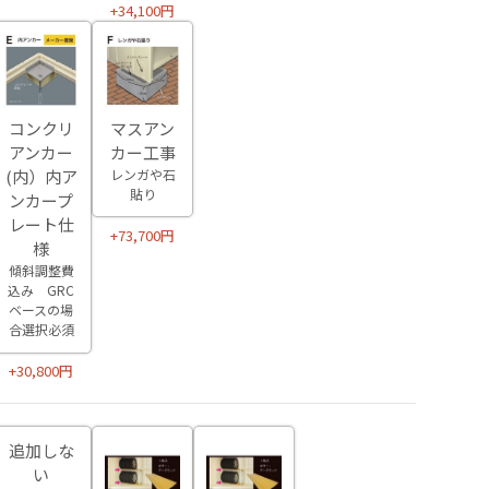
+34,100円
マスアン
コンクリ
カー工事
アンカー
レンガや石
(内）内ア
貼り
ンカープ
レート仕
+73,700円
様
傾斜調整費
込み GRC
ベースの場
合選択必須
+30,800円
追加しな
い