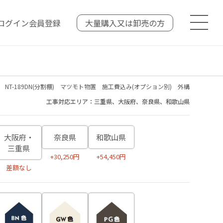
ログイン
会員登録
大量購入又は
卸売の方
NT-189DN(分割棚) マツモト物置 施工費込み(オプション別) 外構
工事対応エリア：三重県、大阪府、奈良県、和歌山県
大阪府・
奈良県
和歌山県
三重県
+30,250円
+54,450円
差額なし