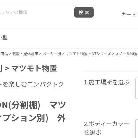
検索
カート
小型
>
商品
>
物置・屋外倉庫
>
メーカー別
>
マツモト物置
>
NTシリーズ
>
スチール物置 
 > マツモト物置
1.施工場所を選ぶ
トを楽しむコンパクトク
DN(分割棚) マツ
オプション別) 外
2.ボディーカラー
を選ぶ