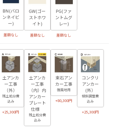
BN(バロ
GW(ゴー
PG(ファ
ンネイビ
ストホワ
ントムグ
ー)
イト)
レー)
差額なし
差額なし
差額なし
土アンカ
土アンカ
束石アン
コンクリ
ー工事
ー工事
カー工事
アンカー
（外）
（内）内
強風地用
(外）
残土処分費
アンカー
傾斜調整費
+80,300円
込み
込み
プレート
仕様
+25,300円
+25,300円
残土処分費
込み