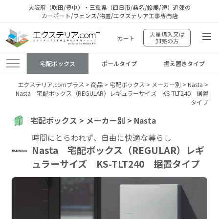
大阪府（吹田/豊中）・三重県（四日市/桑名/鈴鹿/津）近郊の
カーポート/フェンス/物置/エクステリア工事専門店
大量購入又は
カート
卸売の方
宅配ボックス
ポールタイプ
据え置きタイプ
エクステリア.comプラス
>
商品
>
宅配ボックス
>
メーカー別
>
Nasta
>
Nasta 宅配ボックス（REGULAR）レギュラーサイズ KS-TLT240 据置
タイプ
宅配ボックス > メーカー別 > Nasta
時間にとらわれず、自由に快適な暮らし
Nasta 宅配ボックス（REGULAR）レギ
ュラーサイズ KS-TLT240 据置タイプ