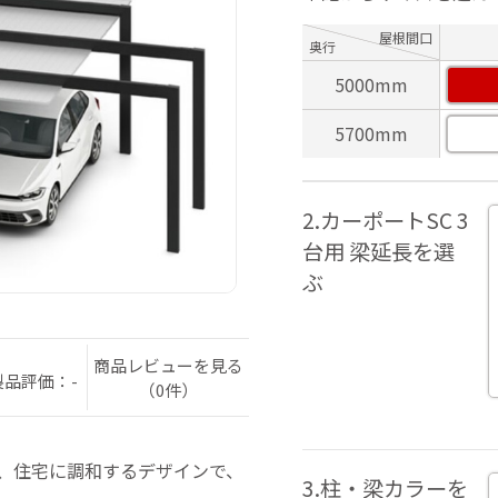
屋根間口
奥行
5000mm
5700mm
2.カーポートSC 3
台用 梁延長を選
ぶ
商品レビューを見る
製品評価：-
（0件）
は、住宅に調和するデザインで、
3.柱・梁カラーを