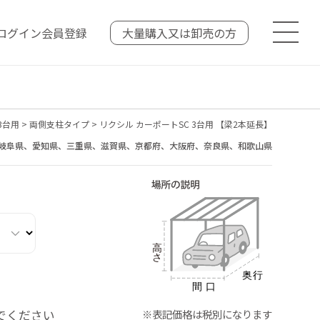
ログイン
会員登録
大量購入又は
卸売の方
3台用
>
両側支柱タイプ
>
リクシル カーポートSC 3台用 【梁2本延長】
岐阜県、愛知県、三重県、滋賀県、京都府、大阪府、奈良県、和歌山県
でください
※表記価格は税別になります