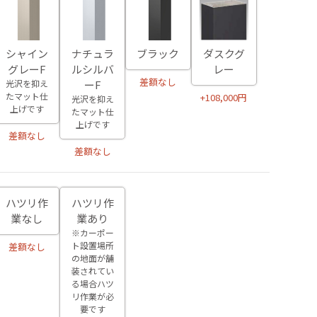
シャイン
ナチュラ
ブラック
ダスクグ
グレーF
ルシルバ
レー
差額なし
光沢を抑え
ーF
たマット仕
+108,000円
光沢を抑え
上げです
たマット仕
上げです
差額なし
差額なし
ハツリ作
ハツリ作
業なし
業あり
※カーポー
ト設置場所
差額なし
の地面が舗
装されてい
る場合ハツ
リ作業が必
要です