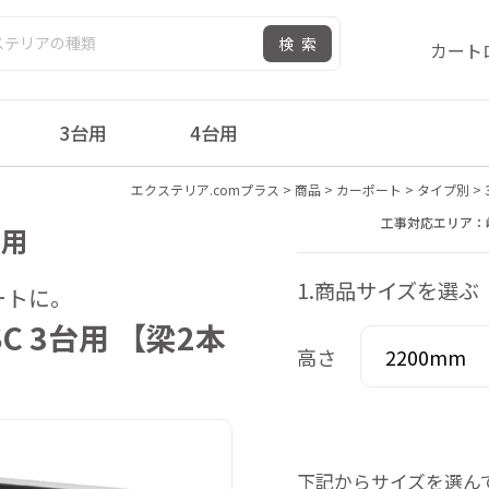
検索
カート
3台用
4台用
エクステリア.comプラス
>
商品
>
カーポート
>
タイプ別
>
工事対応エリア：
台用
1.商品サイズを選ぶ
ートに。
C 3台用 【梁2本
高さ
下記からサイズを選ん