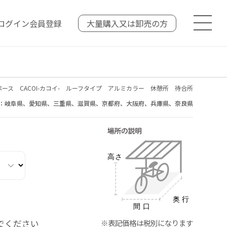
ログイン
会員登録
大量購入又は
卸売の方
ース CACOI-カコイ- ルーフタイプ アルミカラー 休憩所 待合所
：岐阜県、愛知県、三重県、滋賀県、京都府、大阪府、兵庫県、奈良県
でください
※表記価格は税別になります