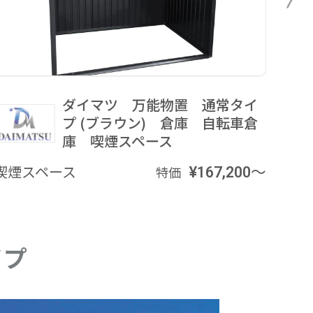
ダイマツ 万能物置 通常タイ
プ (ブラウン) 倉庫 自転車倉
庫 喫煙スペース
喫煙スペース
¥167,200～
喫煙
特価
イプ