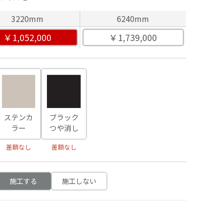
3220mm
6240mm
￥1,052,000
￥1,739,000
ステンカ
ブラック
ラー
つや消し
差額なし
差額なし
施工する
施工しない