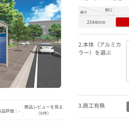
間口
奥行
2344mm
2.本体（アルミカ
ラー）を選ぶ
3.施工有無
商品レビューを見る
製品評価：-
（0件）