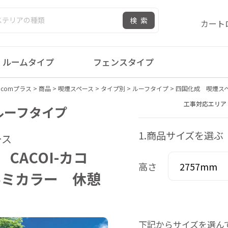
検索
カート
ルームタイプ
フェンスタイプ
comプラス
>
商品
>
喫煙スペース
>
タイプ別
>
ルーフタイプ
>
四国化成 喫煙スペ
工事対応エリア
 ルーフタイプ
1.商品サイズを選ぶ
ース
CACOI-カコ
高さ
ルミカラー 休憩
下記からサイズを選ん