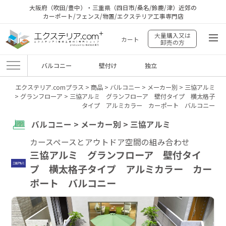
大阪府（吹田/豊中）・三重県（四日市/桑名/鈴鹿/津）近郊の
カーポート/フェンス/物置/エクステリア工事専門店
大量購入又は
カート
卸売の方
バルコニー
壁付け
独立
エクステリア.comプラス
>
商品
>
バルコニー
>
メーカー別
>
三協アルミ
>
グランフローア
>
三協アルミ グランフローア 壁付タイプ 横太格子
タイプ アルミカラー カーポート バルコニー
バルコニー > メーカー別 > 三協アルミ
カースペースとアウトドア空間の組み合わせ
三協アルミ グランフローア 壁付タイ
プ 横太格子タイプ アルミカラー カー
ポート バルコニー