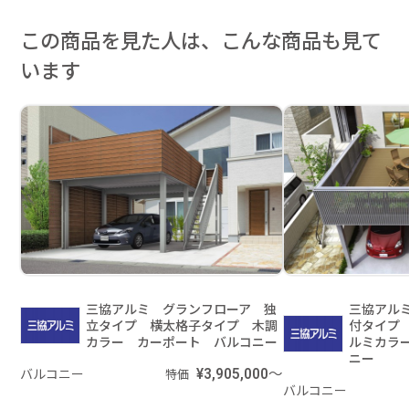
この商品を見た人は、こんな商品も見て
います
三協アルミ グランフローア 独
三協アル
立タイプ 横太格子タイプ 木調
付タイプ
カラー カーポート バルコニー
ルミカラ
ニー
バルコニー
¥3,905,000～
特価
バルコニー