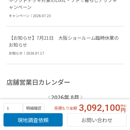
やウッドデッキ対象のLIXIL・ソトで暮らしアップキ
ャンペーン
キャンペーン｜2026.07.23
【お知らせ】7月21日 大阪ショールーム臨時休業の
お知らせ
お知らせ｜2026.07.17
店舗営業日カレンダー
2026年 8月
3,092,100
見積もり金額
明細確認
日
月
火
水
木
金
土
現地調査依頼
お問い合わせ
1