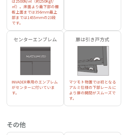
は2500N/㎡（約250Kgf/
㎡）。床面より最下部の棚
板上面までは356ｍｍ最上
部までは1455ｍｍの23段
です。
センターエンブレム
扉は引き戸方式
INVADER専用のエンブレム
マツモト物置では初となる
がセンターに付いていま
アルミ仕様の下部レールに
す。
より扉の開閉がスムーズで
す。
その他