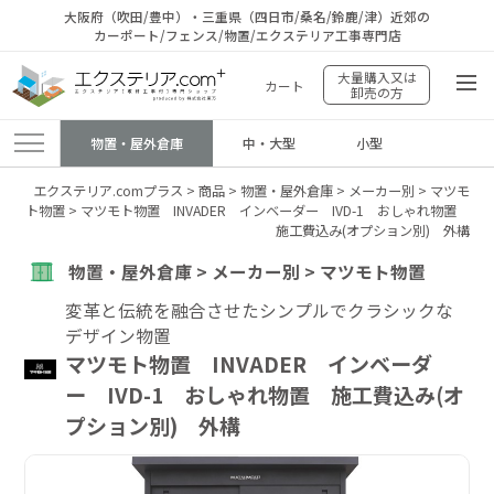
大阪府（吹田/豊中）・三重県（四日市/桑名/鈴鹿/津）近郊の
カーポート/フェンス/物置/エクステリア工事専門店
大量購入又は
カート
卸売の方
物置・屋外倉庫
中・大型
小型
エクステリア.comプラス
>
商品
>
物置・屋外倉庫
>
メーカー別
>
マツモ
ト物置
>
マツモト物置 INVADER インベーダー IVD-1 おしゃれ物置
施工費込み(オプション別) 外構
物置・屋外倉庫 > メーカー別 > マツモト物置
変革と伝統を融合させたシンプルでクラシックな
デザイン物置
マツモト物置 INVADER インベーダ
ー IVD-1 おしゃれ物置 施工費込み(オ
プション別) 外構