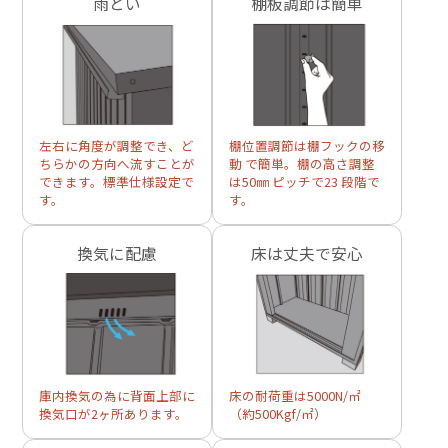
雨とい
棚板調節は簡単
左右に角度が調整でき、ど
棚位置調節は棚フックの移
ちらかの方向へ流すことが
動 で簡単。棚の高さ調整
できます。標準仕様設定で
は50㎜ ピッチで23 段階で
す。
す。
換気に配慮
床は丈夫で安心
庫内換気の為に背面上部に
床の耐荷重は5000N/㎡
換気口が2ヶ所あります。
（約500Kgf/㎡）