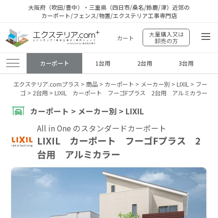
大阪府（吹田/豊中）・三重県（四日市/桑名/鈴鹿/津）近郊の
カーポート/フェンス/物置/エクステリア工事専門店
大量購入又は
カート
卸売の方
カーポート
1台用
2台用
3台用
エクステリア.comプラス
>
商品
>
カーポート
>
メーカー別
>
LIXIL
>
フー
ゴ
>
2台用
>
LIXIL カーポート フーゴFプラス 2台用 アルミカラー
カーポート > メーカー別 > LIXIL
All in One のスタンダードカーポート
LIXIL カーポート フーゴFプラス 2
台用 アルミカラー