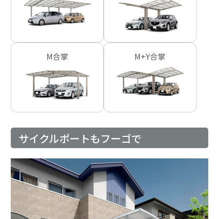
M合掌
M+Y合掌
サイクルポートもフーゴで