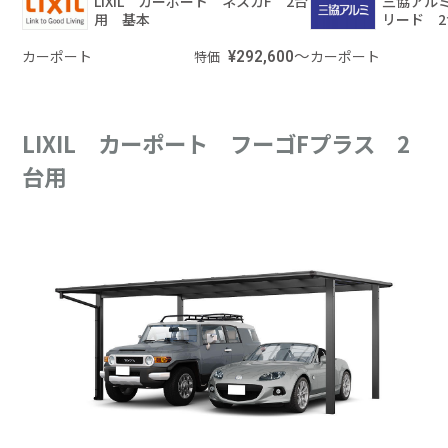
三協アル
LIXIL カーポート ネスカF 2台
リード 
用 基本
カーポート
カーポート
¥292,600～
特価
LIXIL カーポート フーゴFプラス 2
台用